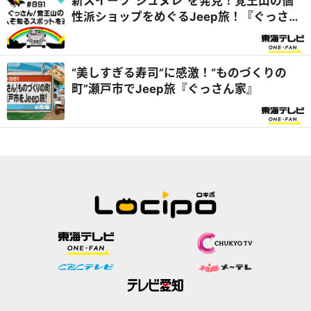
新スイーツ“シュヌレ”を発見！覚王山の個
性派ショップをめぐるJeep旅！『ぐっさん
家』
“美しすぎる寿司”に感激！“ものづくりの
町”瀬戸市でJeep旅『ぐっさん家』