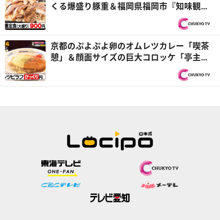
くる爆盛り豚重＆福岡県福岡市『知味観
（しみかん）』仲良しヤング兄弟！『オモ
ウマい店』
京都のぷよぷよ卵のオムレツカレー「喫茶
憩」＆顔面サイズの巨大コロッケ「亭主関
白」『オモウマい店』