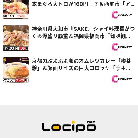
本まぐろ大トロが160円！？＆西尾市「ア
ジアンキッチン媽媽や」25種類のビュッフ
ェ付き！ハラミステーキランチ『PS純金
（ゴールド）』
神奈川県大和市『SAKE』シャイ料理長がつ
くる爆盛り豚重＆福岡県福岡市『知味観
（しみかん）』仲良しヤング兄弟！『オモ
ウマい店』
京都のぷよぷよ卵のオムレツカレー「喫茶
憩」＆顔面サイズの巨大コロッケ「亭主関
白」『オモウマい店』