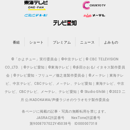
番組
ショート
プレミアム
ニュース
よみもの
©「かよチュー」実行委員会｜©中京テレビ｜© CBC TELEVISION
CO.,LTD. ｜©テレビ愛知｜©東海テレビ｜©多田かおる/ イタキス製作委員
会｜©テレビ愛知・フリュー／徹之進製作委員会｜©メ～テレ｜東海テレ
ビ、中京テレビ、CBCテレビ、メ～テレ、テレビ愛知｜東海テレビ、中京
テレビ、CBCテレビ、メ〜テレ、テレビ愛知｜© Studio Ghibli｜©2023 二
月 公/KADOKAWA/声優ラジオのウラオモテ製作委員会
各ページに掲載の記事・写真の無断転用を禁じます。
JASRAC許諾番号
NexTone許諾番号
第9008707022Y45038号
ID000007318