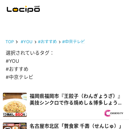
TOP
#YOU
#おすすめ
#中京テレビ
選択されているタグ：
#YOU
#おすすめ
#中京テレビ
福岡県福岡市『王餃子（わんぎょうざ）』
美技シンクロで作る焼めし＆博多しょうゆ
ラーメン！チームプレー親子3代中華『オモ
ウマい店』
名古屋市北区「贅食家 千壽（せんじゅ）」