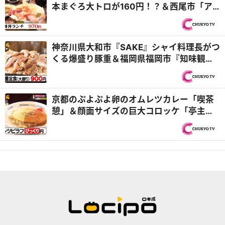
本まぐろ大トロが160円！？＆西尾市「ア
ジアンキッチン媽媽や」25種類のビュッフ
ェ付き！ハラミステーキランチ『PS純金
（ゴールド）』
神奈川県大和市『SAKE』シャイ料理長がつ
くる爆盛り豚重＆福岡県福岡市『知味観
（しみかん）』仲良しヤング兄弟！『オモ
ウマい店』
京都のぷよぷよ卵のオムレツカレー「喫茶
憩」＆顔面サイズの巨大コロッケ「亭主関
白」『オモウマい店』