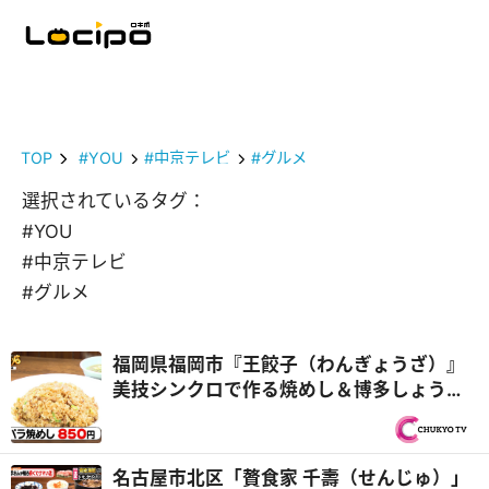
TOP
#YOU
#中京テレビ
#グルメ
選択されているタグ：
#YOU
#中京テレビ
#グルメ
福岡県福岡市『王餃子（わんぎょうざ）』
美技シンクロで作る焼めし＆博多しょうゆ
ラーメン！チームプレー親子3代中華『オモ
ウマい店』
名古屋市北区「贅食家 千壽（せんじゅ）」