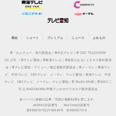
番組
ショート
プレミアム
ニュース
よみもの
©「かよチュー」実行委員会｜©中京テレビ｜© CBC TELEVISION
CO.,LTD. ｜©テレビ愛知｜©東海テレビ｜©多田かおる/ イタキス製作委員
会｜©テレビ愛知・フリュー／徹之進製作委員会｜©メ～テレ｜東海テレ
ビ、中京テレビ、CBCテレビ、メ～テレ、テレビ愛知｜東海テレビ、中京
テレビ、CBCテレビ、メ〜テレ、テレビ愛知｜© Studio Ghibli｜©2023 二
月 公/KADOKAWA/声優ラジオのウラオモテ製作委員会
各ページに掲載の記事・写真の無断転用を禁じます。
JASRAC許諾番号
NexTone許諾番号
第9008707022Y45038号
ID000007318