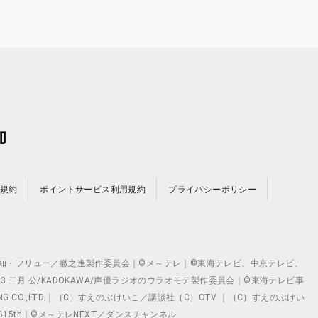
規約
ポイントサービス利用規約
プライバシーポリシー
©テレビ愛知・フリュー／徹之進製作委員会｜©メ～テレ｜©東海テレビ、中京テレビ、
©2023 二月 公/KADOKAWA/声優ラジオのウラオモテ製作委員会｜©東海テレビ事
ING CO.,LTD.｜（C）すえのぶけいこ／講談社（C）CTV ｜（C）すえのぶけい
クト ©VG15th｜©メ～テレNEXT／ダンスチャンネル