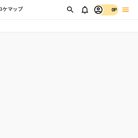
ロケマップ
0P