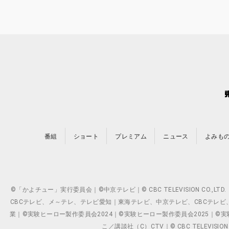
番組
ショート
プレミアム
ニュース
よみも
©「かよチュー」実行委員会｜©中京テレビ｜© CBC TELEVISION C
CBCテレビ、メ～テレ、テレビ愛知｜東海テレビ、中京テレビ、CBCテレビ、メ～テレ、テ
業｜©実験ヒーロー製作委員会2024｜©実験ヒーロー製作委員会2025｜©実験ヒーロー
こ／講談社（C）CTV｜© CBC TELEVISION