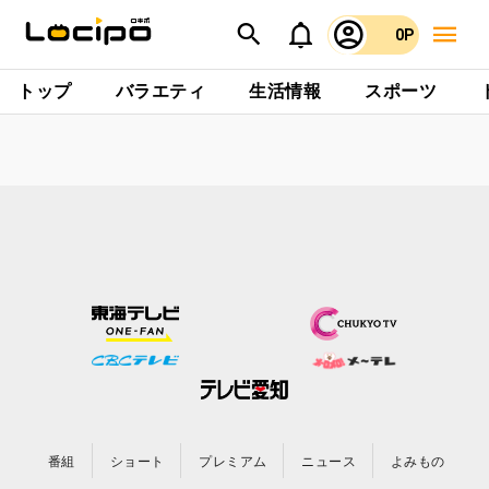
0P
トップ
バラエティ
生活情報
スポーツ
番組
ショート
プレミアム
ニュース
よみもの