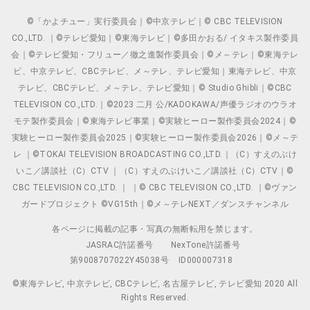
©「かよチュー」実行委員会｜©中京テレビ｜© CBC TELEVISION
CO.,LTD. ｜©テレビ愛知｜©東海テレビ｜©多田かおる/ イタキス製作委員
会｜©テレビ愛知・フリュー／徹之進製作委員会｜©メ～テレ｜©東海テレ
ビ、中京テレビ、CBCテレビ、メ～テレ、テレビ愛知｜東海テレビ、中京
テレビ、CBCテレビ、メ～テレ、テレビ愛知｜© Studio Ghibli｜©CBC
TELEVISION CO.,LTD.｜©2023 二月 公/KADOKAWA/声優ラジオのウラオ
モテ製作委員会｜©東海テレビ事業｜©実験ヒーロー製作委員会2024｜©
実験ヒーロー製作委員会2025｜©実験ヒーロー製作委員会2026｜©メ～テ
レ ｜©TOKAI TELEVISION BROADCASTING CO.,LTD.｜（C）すえのぶけ
いこ／講談社（C）CTV ｜（C）すえのぶけいこ／講談社（C）CTV｜©
CBC TELEVISION CO.,LTD. ｜ ｜© CBC TELEVISION CO.,LTD. ｜©ヴァン
ガードプロジェクト ©VG15th｜©メ～テレNEXT／ダンスチャンネル
各ページに掲載の記事・写真の無断転用を禁じます。
JASRAC許諾番号
NexTone許諾番号
第9008707022Y45038号
ID000007318
©東海テレビ, 中京テレビ, CBCテレビ, 名古屋テレビ, テレビ愛知 2020 All
Rights Reserved.