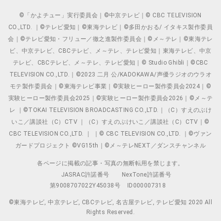
©「かよチュー」実行委員会｜©中京テレビ｜© CBC TELEVISION
CO.,LTD. ｜©テレビ愛知｜©東海テレビ｜©多田かおる/ イタキス製作委員
会｜©テレビ愛知・フリュー／徹之進製作委員会｜©メ～テレ｜©東海テレ
ビ、中京テレビ、CBCテレビ、メ～テレ、テレビ愛知｜東海テレビ、中京
テレビ、CBCテレビ、メ～テレ、テレビ愛知｜© Studio Ghibli｜©CBC
TELEVISION CO.,LTD.｜©2023 二月 公/KADOKAWA/声優ラジオのウラオ
モテ製作委員会｜©東海テレビ事業｜©実験ヒーロー製作委員会2024｜©
実験ヒーロー製作委員会2025｜©実験ヒーロー製作委員会2026｜©メ～テ
レ ｜©TOKAI TELEVISION BROADCASTING CO.,LTD.｜（C）すえのぶけ
いこ／講談社（C）CTV ｜（C）すえのぶけいこ／講談社（C）CTV｜©
CBC TELEVISION CO.,LTD. ｜ ｜© CBC TELEVISION CO.,LTD. ｜©ヴァン
ガードプロジェクト ©VG15th｜©メ～テレNEXT／ダンスチャンネル
各ページに掲載の記事・写真の無断転用を禁じます。
JASRAC許諾番号
NexTone許諾番号
第9008707022Y45038号
ID000007318
©東海テレビ, 中京テレビ, CBCテレビ, 名古屋テレビ, テレビ愛知 2020 All
Rights Reserved.