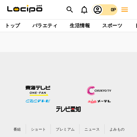
0P
トップ
バラエティ
生活情報
スポーツ
番組
ショート
プレミアム
ニュース
よみもの