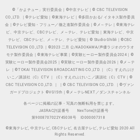
©「かよチュー」実行委員会｜©中京テレビ｜© CBC TELEVISION
CO.,LTD. ｜©テレビ愛知｜©東海テレビ｜©多田かおる/ イタキス製作委員
会｜©テレビ愛知・フリュー／徹之進製作委員会｜©メ～テレ｜©東海テレ
ビ、中京テレビ、CBCテレビ、メ～テレ、テレビ愛知｜東海テレビ、中京
テレビ、CBCテレビ、メ～テレ、テレビ愛知｜© Studio Ghibli｜©CBC
TELEVISION CO.,LTD.｜©2023 二月 公/KADOKAWA/声優ラジオのウラオ
モテ製作委員会｜©東海テレビ事業｜©実験ヒーロー製作委員会2024｜©
実験ヒーロー製作委員会2025｜©実験ヒーロー製作委員会2026｜©メ～テ
レ ｜©TOKAI TELEVISION BROADCASTING CO.,LTD.｜（C）すえのぶけ
いこ／講談社（C）CTV ｜（C）すえのぶけいこ／講談社（C）CTV｜©
CBC TELEVISION CO.,LTD. ｜ ｜© CBC TELEVISION CO.,LTD. ｜©ヴァン
ガードプロジェクト ©VG15th｜©メ～テレNEXT／ダンスチャンネル
各ページに掲載の記事・写真の無断転用を禁じます。
JASRAC許諾番号
NexTone許諾番号
第9008707022Y45038号
ID000007318
©東海テレビ, 中京テレビ, CBCテレビ, 名古屋テレビ, テレビ愛知 2020 All
Rights Reserved.