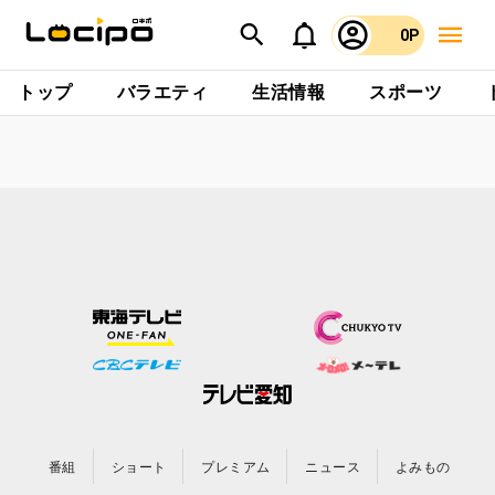
0P
トップ
バラエティ
生活情報
スポーツ
番組
ショート
プレミアム
ニュース
よみもの