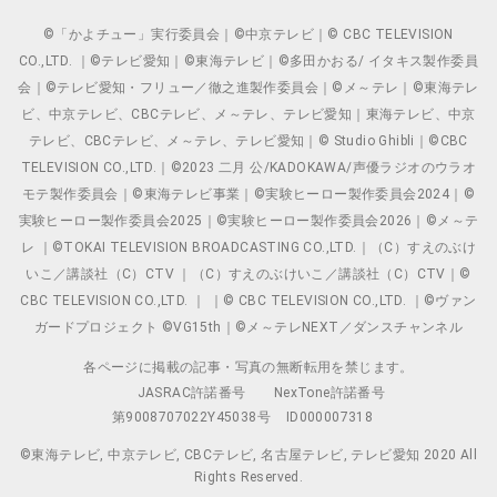
©「かよチュー」実行委員会｜©中京テレビ｜© CBC TELEVISION
CO.,LTD. ｜©テレビ愛知｜©東海テレビ｜©多田かおる/ イタキス製作委員
会｜©テレビ愛知・フリュー／徹之進製作委員会｜©メ～テレ｜©東海テレ
ビ、中京テレビ、CBCテレビ、メ～テレ、テレビ愛知｜東海テレビ、中京
テレビ、CBCテレビ、メ～テレ、テレビ愛知｜© Studio Ghibli｜©CBC
TELEVISION CO.,LTD.｜©2023 二月 公/KADOKAWA/声優ラジオのウラオ
モテ製作委員会｜©東海テレビ事業｜©実験ヒーロー製作委員会2024｜©
実験ヒーロー製作委員会2025｜©実験ヒーロー製作委員会2026｜©メ～テ
レ ｜©TOKAI TELEVISION BROADCASTING CO.,LTD.｜（C）すえのぶけ
いこ／講談社（C）CTV ｜（C）すえのぶけいこ／講談社（C）CTV｜©
CBC TELEVISION CO.,LTD. ｜ ｜© CBC TELEVISION CO.,LTD. ｜©ヴァン
ガードプロジェクト ©VG15th｜©メ～テレNEXT／ダンスチャンネル
各ページに掲載の記事・写真の無断転用を禁じます。
JASRAC許諾番号
NexTone許諾番号
第9008707022Y45038号
ID000007318
©東海テレビ, 中京テレビ, CBCテレビ, 名古屋テレビ, テレビ愛知 2020 All
Rights Reserved.