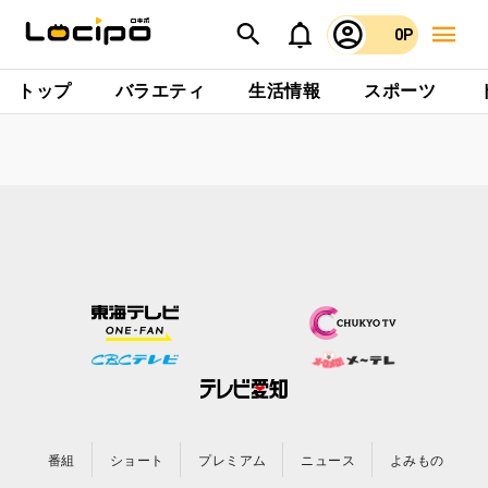
0P
トップ
バラエティ
生活情報
スポーツ
番組
ショート
プレミアム
ニュース
よみもの