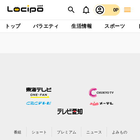
0P
トップ
バラエティ
生活情報
スポーツ
番組
ショート
プレミアム
ニュース
よみもの