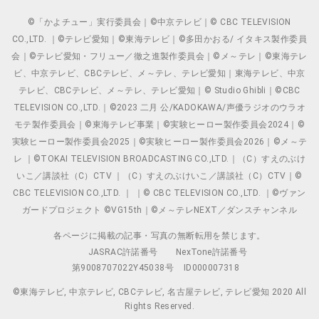
©「かよチュー」実行委員会｜©中京テレビ｜© CBC TELEVISION
CO.,LTD. ｜©テレビ愛知｜©東海テレビ｜©多田かおる/ イタキス製作委員
会｜©テレビ愛知・フリュー／徹之進製作委員会｜©メ～テレ｜©東海テレ
ビ、中京テレビ、CBCテレビ、メ～テレ、テレビ愛知｜東海テレビ、中京
テレビ、CBCテレビ、メ～テレ、テレビ愛知｜© Studio Ghibli｜©CBC
TELEVISION CO.,LTD.｜©2023 二月 公/KADOKAWA/声優ラジオのウラオ
モテ製作委員会｜©東海テレビ事業｜©実験ヒーロー製作委員会2024｜©
実験ヒーロー製作委員会2025｜©実験ヒーロー製作委員会2026｜©メ～テ
レ ｜©TOKAI TELEVISION BROADCASTING CO.,LTD.｜（C）すえのぶけ
いこ／講談社（C）CTV ｜（C）すえのぶけいこ／講談社（C）CTV｜©
CBC TELEVISION CO.,LTD. ｜ ｜© CBC TELEVISION CO.,LTD. ｜©ヴァン
ガードプロジェクト ©VG15th｜©メ～テレNEXT／ダンスチャンネル
各ページに掲載の記事・写真の無断転用を禁じます。
JASRAC許諾番号
NexTone許諾番号
第9008707022Y45038号
ID000007318
©東海テレビ, 中京テレビ, CBCテレビ, 名古屋テレビ, テレビ愛知 2020 All
Rights Reserved.