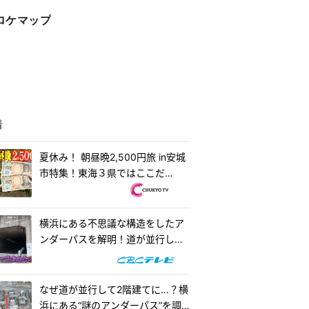
ロケマップ
着
夏休み！ 朝昼晩2,500円旅 in安城
市特集！東海３県ではここだ
け！？「はなまるうどん×吉野家
安城横山店...
横浜にある不思議な構造をしたア
ンダーパスを解明！道が並行して2
階建てになったワケとは『道との
遭遇』
なぜ道が並行して2階建てに…？横
浜にある“謎のアンダーパス”を調