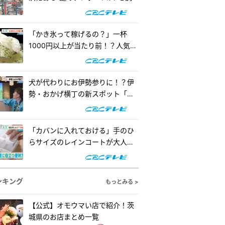
査！『道との遭遇』
「かき氷って稼げるの？」一杯
1000円以上が当たり前！？人気店
の懐事情をリサーチ『チャン
ト！』
犬が代わりにお伊勢参りに！？伊
勢・おかげ横丁の新スポット「オ
カゲ屋敷」で“おかげ犬”を体験
『チャン...
「カバンに入れておける」手のひ
らサイズのレインコートが大人
気！「ダイソー」で買える夏の便
利グッズ...
ンキング
もっとみる >
【公式】オモウマい店で紹介！茨
城県のお店まとめ一覧