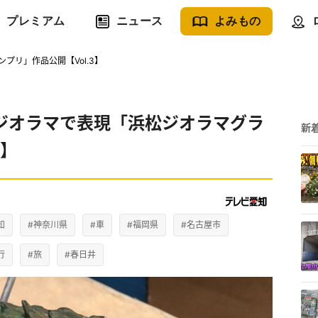
プレミアム
ニュース
よみもの
リ」作品公開【Vol.3】
ジオラマで表現「浜松ジオラマグラ
新
3】
知
#神奈川県
#車
#福岡県
#名古屋市
行
#旅
#春日井