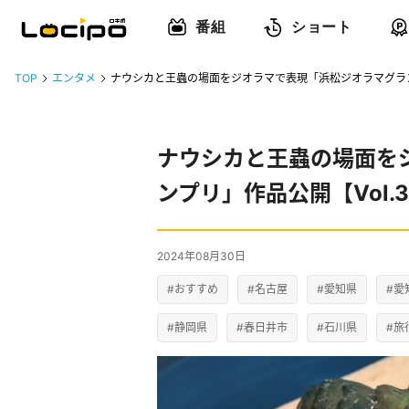
番組
ショート
TOP
エンタメ
ナウシカと王蟲の場面をジオラマで表現「浜松ジオラマグランプ
ナウシカと王蟲の場面を
ンプリ」作品公開【Vol.
2024年08月30日
#おすすめ
#名古屋
#愛知県
#愛
#静岡県
#春日井市
#石川県
#旅