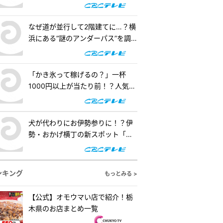
階建てになったワケとは『道との
（ゴールド）』
遭遇』
なぜ道が並行して2階建てに…？横
浜にある“謎のアンダーパス”を調
査！『道との遭遇』
「かき氷って稼げるの？」一杯
1000円以上が当たり前！？人気店
の懐事情をリサーチ『チャン
ト！』
犬が代わりにお伊勢参りに！？伊
勢・おかげ横丁の新スポット「オ
カゲ屋敷」で“おかげ犬”を体験
『チャント！』
ンキング
もっとみる >
【公式】オモウマい店で紹介！栃
木県のお店まとめ一覧