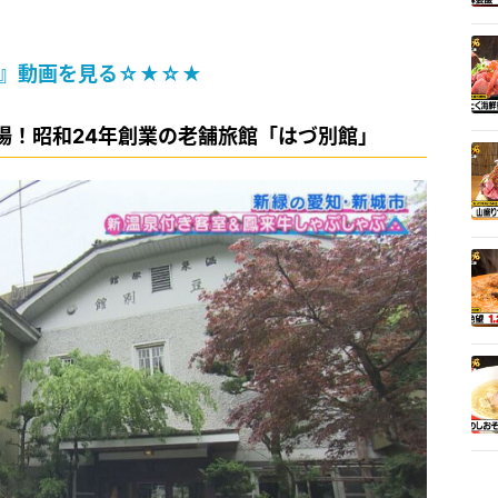
』動画を見る☆★☆★
場！昭和24年創業の老舗旅館「はづ別館」