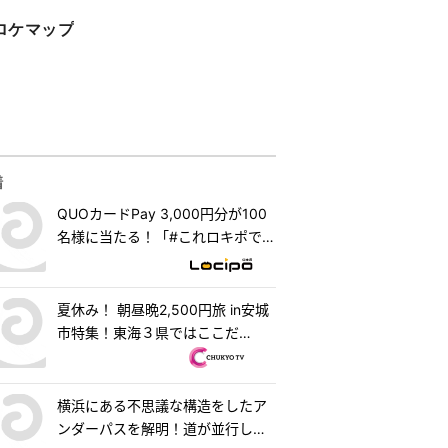
ロケマップ
着
QUOカードPay 3,000円分が100
名様に当たる！「#これロキポで見
れるよ」キャンペーン
夏休み！ 朝昼晩2,500円旅 in安城
市特集！東海３県ではここだ
け！？「はなまるうどん×吉野家
安城横山店」牛丼とうどんの最強
コラボで可能性は無限大！＆「福
横浜にある不思議な構造をしたア
来源」で食べられる安城の新名物
ンダーパスを解明！道が並行して2
「◯◯飯」に注目！ 『PS純金