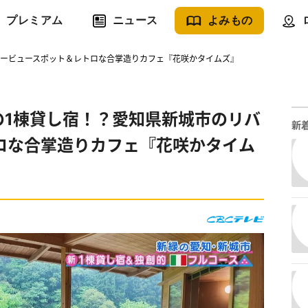
プレミアム
ニュース
よみもの
バービュースポット＆レトロな合掌造りカフェ『花咲かタイムズ』
の1棟貸し宿！？愛知県新城市のリバ
新
ロな合掌造りカフェ『花咲かタイム