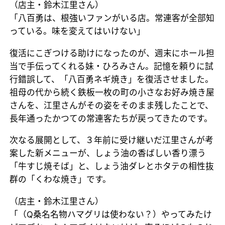
（店主・鈴木江里さん）
「八百勇は、根強いファンがいる店。常連客が全部知
っている。味を変えてはいけない」
復活にこぎつける助けになったのが、週末にホール担
当で手伝ってくれる妹・ひろみさん。記憶を頼りに試
行錯誤して、「八百勇ネギ焼き」を復活させました。
祖母の代から続く鉄板一枚の町の小さなお好み焼き屋
さんを、江里さんがその姿をそのまま残したことで、
長年通ったかつての常連客たちが戻ってきたのです。
次なる展開として、３年前に受け継いだ江里さんが考
案した新メニューが、しょう油の香ばしい香り漂う
「牛すじ焼そば」と、しょう油ダレとホタテの相性抜
群の「くわな焼き」です。
（店主・鈴木江里さん）
「（Q桑名名物ハマグリは使わない？）やってみたけ