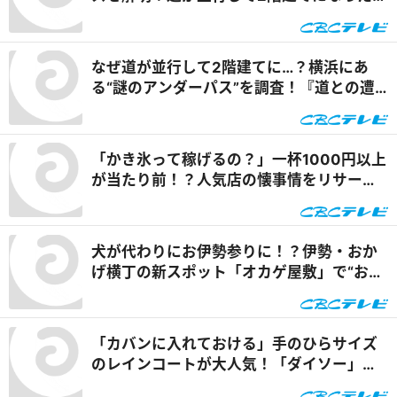
ケとは『道との遭遇』
なぜ道が並行して2階建てに…？横浜にあ
る“謎のアンダーパス”を調査！『道との遭
遇』
「かき氷って稼げるの？」一杯1000円以上
が当たり前！？人気店の懐事情をリサーチ
『チャント！』
犬が代わりにお伊勢参りに！？伊勢・おか
げ横丁の新スポット「オカゲ屋敷」で“おか
げ犬”を体験『チャント！』
「カバンに入れておける」手のひらサイズ
のレインコートが大人気！「ダイソー」で
買える夏の便利グッズを紹介『チャン