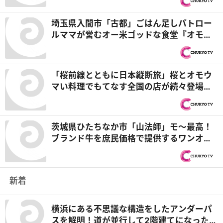
埼玉県入間市「古都」ごはん足しパトロー
ルママが営むオー米ゴッドな食堂『オモウ
マい店』
「桜前線とともに日本縦断旅」桜とオモウ
マい料理でもてなす全国の店が続々登場！
『オモウマい店』
茨城県ひたちなか市「山法師」モ～最高！
ブランド牛を庶民価格で提供するワンオペ
店主『オモウマい店』
新着
横浜にある不思議な構造をしたアンダーパ
スを解明！道が並行して2階建てになったワ