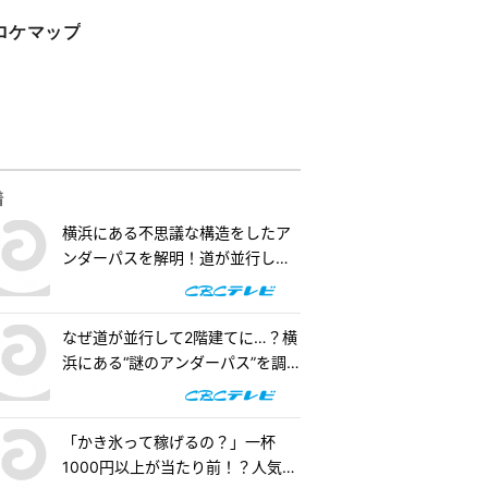
ロケマップ
着
横浜にある不思議な構造をしたア
ンダーパスを解明！道が並行して2
階建てになったワケとは『道との
遭遇』
なぜ道が並行して2階建てに…？横
浜にある“謎のアンダーパス”を調
査！『道との遭遇』
「かき氷って稼げるの？」一杯
1000円以上が当たり前！？人気店