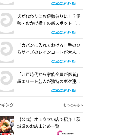
の懐事情をリサーチ『チャン
ト！』
犬が代わりにお伊勢参りに！？伊
勢・おかげ横丁の新スポット「オ
カゲ屋敷」で“おかげ犬”を体験
『チャント！』
「カバンに入れておける」手のひ
らサイズのレインコートが大人
気！「ダイソー」で買える夏の便
利グッズを紹介『チャント！』
「江戸時代から家族全員が医者」
超エリート芸人が独特のボケ連
発！自作ゲームで三上悠亜が歌声
を披露『ともだちたまご』
ンキング
もっとみる >
【公式】オモウマい店で紹介！茨
城県のお店まとめ一覧