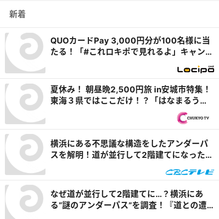
新着
QUOカードPay 3,000円分が100名様に当
たる！「#これロキポで見れるよ」キャンペ
ーン
夏休み！ 朝昼晩2,500円旅 in安城市特集！
東海３県ではここだけ！？「はなまるうど
ん×吉野家 安城横山店」牛丼とうどんの最
強コラボで可能性は無限大！＆「福来源」
で食べられる安城の新名物「◯◯飯」に注
横浜にある不思議な構造をしたアンダーパ
目！ 『PS純金（ゴールド）』
スを解明！道が並行して2階建てになったワ
ケとは『道との遭遇』
なぜ道が並行して2階建てに…？横浜にあ
る“謎のアンダーパス”を調査！『道との遭
遇』