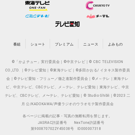
番組
ショート
プレミアム
ニュース
よみもの
©「かよチュー」実行委員会｜©中京テレビ｜© CBC TELEVISION
CO.,LTD. ｜©テレビ愛知｜©東海テレビ｜©多田かおる/ イタキス製作委員
会｜©テレビ愛知・フリュー／徹之進製作委員会｜©メ～テレ｜東海テレ
ビ、中京テレビ、CBCテレビ、メ～テレ、テレビ愛知｜東海テレビ、中京
テレビ、CBCテレビ、メ〜テレ、テレビ愛知｜© Studio Ghibli｜©2023 二
月 公/KADOKAWA/声優ラジオのウラオモテ製作委員会
各ページに掲載の記事・写真の無断転用を禁じます。
JASRAC許諾番号
NexTone許諾番号
第9008707022Y45038号
ID000007318