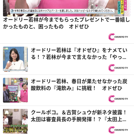
オードリー若林が今までもらったプレゼントで一番嬉し
かったものと、困ったもの オドぜひ
オードリー若林は『オドぜひ』をナメてい
る！？若林が今まで言えなかった「やって
みたいこと」とは？
オードリー若林、春日が果たせなかった炭
酸飲料の『滝飲み』に挑戦！ オドぜひ
クールポコ。＆古賀シュウが新ネタ披露！
太田は審査員長の手腕発揮！？『太田上
田』クリスマスパーティー編１