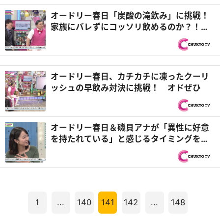
オードリー春日「炭酸の滝飲み」に挑戦！
家族にバレずにコッソリ飲めるのか？！
オドぜひ
オードリー春日、カチカチに凍ったクーリ
ッシュの早飲み対決に挑戦！ オドぜひ
オードリー春日＆磯貝アナが「異性に好意
を持たれている」と感じるタイミングを告
白！！ オドぜひ
1
...
140
141
142
...
148