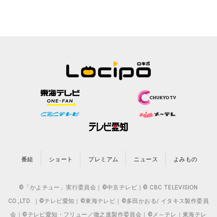
番組
ショート
プレミアム
ニュース
よみもの
©「かよチュー」実行委員会｜©中京テレビ｜© CBC TELEVISION
CO.,LTD. ｜©テレビ愛知｜©東海テレビ｜©多田かおる/ イタキス製作委員
会｜©テレビ愛知・フリュー／徹之進製作委員会｜©メ～テレ｜東海テレ