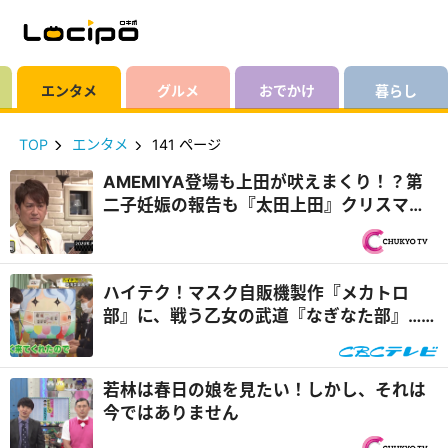
エンタメ
グルメ
おでかけ
暮らし
TOP
エンタメ
141 ページ
AMEMIYA登場も上田が吠えまくり！？第
二子妊娠の報告も『太田上田』クリスマス
パーティー編２
ハイテク！マスク自販機製作『メカトロ
部』に、戦う乙女の武道『なぎなた部』…部
活動に力をいれる東海学園高校に潜入！
若林は春日の娘を見たい！しかし、それは
今ではありません