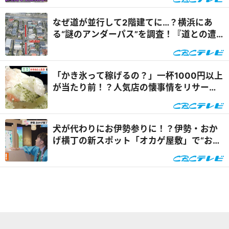
なぜ道が並行して2階建てに…？横浜にあ
る“謎のアンダーパス”を調査！『道との遭
遇』
「かき氷って稼げるの？」一杯1000円以上
が当たり前！？人気店の懐事情をリサーチ
『チャント！』
犬が代わりにお伊勢参りに！？伊勢・おか
げ横丁の新スポット「オカゲ屋敷」で“おか
げ犬”を体験『チャン...