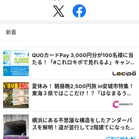
新着
QUOカードPay 3,000円分が100名様に当
たる！「#これロキポで見れるよ」キャンペ
ーン
夏休み！ 朝昼晩2,500円旅 in安城市特集！
東海３県ではここだけ！？「はなまるうど
ん×吉野家 安城横山店...
横浜にある不思議な構造をしたアンダーパ
スを解明！道が並行して2階建てになったワ
ケとは『道との遭遇』