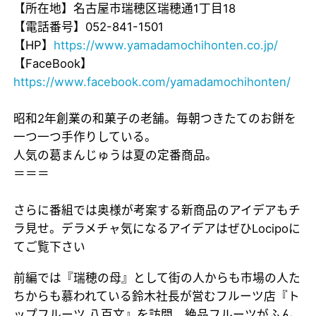
【所在地】名古屋市瑞穂区瑞穂通1丁目18
【電話番号】052-841-1501
【HP】
https://www.yamadamochihonten.co.jp/
【FaceBook】
https://www.facebook.com/yamadamochihonten/
昭和2年創業の和菓子の老舗。毎朝つきたてのお餅を
一つ一つ手作りしている。
人気の葛まんじゅうは夏の定番商品。
＝＝＝
さらに番組では奥様が考案する新商品のアイデアもチ
ラ見せ。デラメチャ気になるアイデアはぜひLocipoに
てご覧下さい
前編では『瑞穂の母』として街の人からも市場の人た
ちからも慕われている鈴木社長が営むフルーツ店『ト
ップフルーツ 八百文』を訪問。絶品フルーツがふん