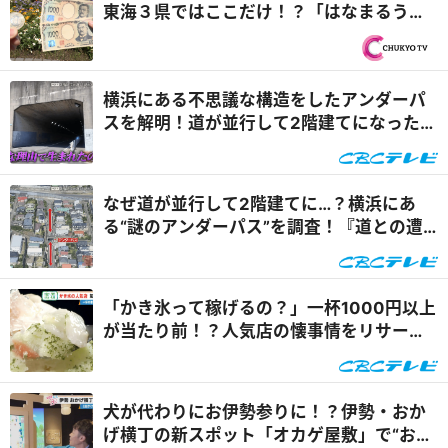
東海３県ではここだけ！？「はなまるうど
ん×吉野家 安城横山店...
横浜にある不思議な構造をしたアンダーパ
スを解明！道が並行して2階建てになったワ
ケとは『道との遭遇』
なぜ道が並行して2階建てに…？横浜にあ
る“謎のアンダーパス”を調査！『道との遭
遇』
「かき氷って稼げるの？」一杯1000円以上
が当たり前！？人気店の懐事情をリサーチ
『チャント！』
犬が代わりにお伊勢参りに！？伊勢・おか
げ横丁の新スポット「オカゲ屋敷」で“おか