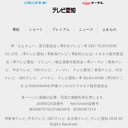
番組
ショート
プレミアム
ニュース
よみもの
©「かよチュー」実行委員会｜©中京テレビ｜© CBC TELEVISION
CO.,LTD. ｜©テレビ愛知｜©東海テレビ｜©多田かおる/ イタキス製作委員
会｜©テレビ愛知・フリュー／徹之進製作委員会｜©メ～テレ｜東海テレ
ビ、中京テレビ、CBCテレビ、メ～テレ、テレビ愛知｜東海テレビ、中京
テレビ、CBCテレビ、メ〜テレ、テレビ愛知｜© Studio Ghibli｜©2023 二
月 公/KADOKAWA/声優ラジオのウラオモテ製作委員会
各ページに掲載の記事・写真の無断転用を禁じます。
JASRAC許諾番号
NexTone許諾番号
第9008707022Y45038号
ID000007318
©東海テレビ, 中京テレビ, CBCテレビ, 名古屋テレビ, テレビ愛知 2020 All
Rights Reserved.