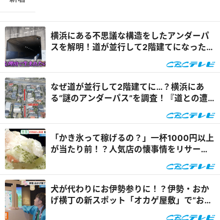
横浜にある不思議な構造をしたアンダーパ
スを解明！道が並行して2階建てになったワ
ケとは『道との遭遇』
なぜ道が並行して2階建てに…？横浜にあ
る“謎のアンダーパス”を調査！『道との遭
遇』
「かき氷って稼げるの？」一杯1000円以上
が当たり前！？人気店の懐事情をリサーチ
『チャント！』
犬が代わりにお伊勢参りに！？伊勢・おか
げ横丁の新スポット「オカゲ屋敷」で“おか
げ犬”を体験『チャン...