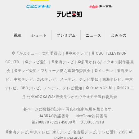
番組
ショート
プレミアム
ニュース
よみもの
©「かよチュー」実行委員会｜©中京テレビ｜© CBC TELEVISION
CO.,LTD. ｜©テレビ愛知｜©東海テレビ｜©多田かおる/ イタキス製作委員
会｜©テレビ愛知・フリュー／徹之進製作委員会｜©メ～テレ｜東海テレ
ビ、中京テレビ、CBCテレビ、メ～テレ、テレビ愛知｜東海テレビ、中京
テレビ、CBCテレビ、メ〜テレ、テレビ愛知｜© Studio Ghibli｜©2023 二
月 公/KADOKAWA/声優ラジオのウラオモテ製作委員会
各ページに掲載の記事・写真の無断転用を禁じます。
JASRAC許諾番号
NexTone許諾番号
第9008707022Y45038号
ID000007318
©東海テレビ, 中京テレビ, CBCテレビ, 名古屋テレビ, テレビ愛知 2020 All
Rights Reserved.