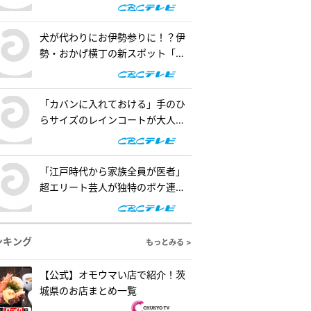
の懐事情をリサーチ『チャン
ト！』
犬が代わりにお伊勢参りに！？伊
勢・おかげ横丁の新スポット「オ
カゲ屋敷」で“おかげ犬”を体験
『チャント！』
「カバンに入れておける」手のひ
らサイズのレインコートが大人
気！「ダイソー」で買える夏の便
利グッズを紹介『チャント！』
「江戸時代から家族全員が医者」
超エリート芸人が独特のボケ連
発！自作ゲームで三上悠亜が歌声
を披露『ともだちたまご』
ンキング
もっとみる >
【公式】オモウマい店で紹介！茨
城県のお店まとめ一覧