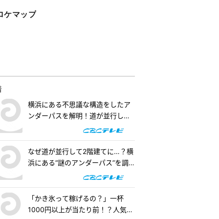
ロケマップ
着
横浜にある不思議な構造をしたア
ンダーパスを解明！道が並行して2
階建てになったワケとは『道との
遭遇』
なぜ道が並行して2階建てに…？横
浜にある“謎のアンダーパス”を調
査！『道との遭遇』
「かき氷って稼げるの？」一杯
1000円以上が当たり前！？人気店