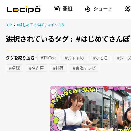
番組
ショート
TOP
#はじめてさんぽ
#インスタ
選択されているタグ :
#はじめてさんぽ
タグを絞り込む :
#TikTok
#おすすめ
#かとこ
#シー
#卓球
#名古屋
#料理
#東海テレビ