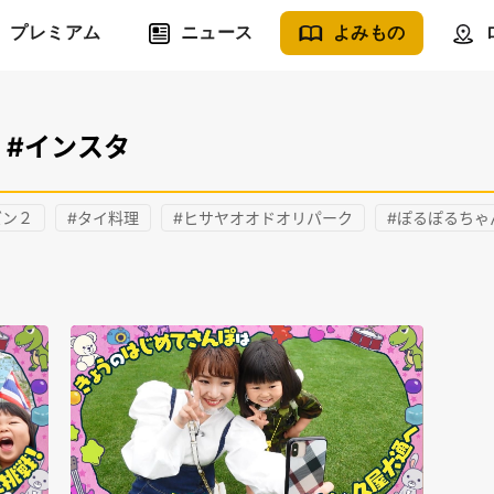
プレミアム
ニュース
よみもの
#インスタ
ズン２
#タイ料理
#ヒサヤオオドオリパーク
#ぽるぽるちゃ