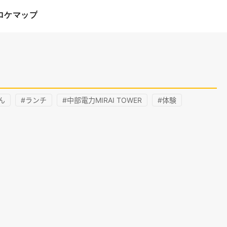
ロケマップ
ん
#ランチ
#中部電力MIRAI TOWER
#体験