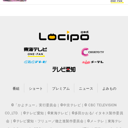
番組
ショート
プレミアム
ニュース
よみもの
©「かよチュー」実行委員会｜©中京テレビ｜© CBC TELEVISION
CO.,LTD. ｜©テレビ愛知｜©東海テレビ｜©多田かおる/ イタキス製作委員
会｜©テレビ愛知・フリュー／徹之進製作委員会｜©メ～テレ｜東海テレ