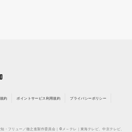
規約
ポイントサービス利用規約
プライバシーポリシー
©テレビ愛知・フリュー／徹之進製作委員会｜©メ～テレ｜東海テレビ、中京テレビ、