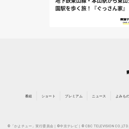
地下鉄東山線・本山駅から東山
園駅を歩く旅！『ぐっさん家』
番組
ショート
プレミアム
ニュース
よみも
©「かよチュー」実行委員会｜©中京テレビ｜© CBC TELEVISION 