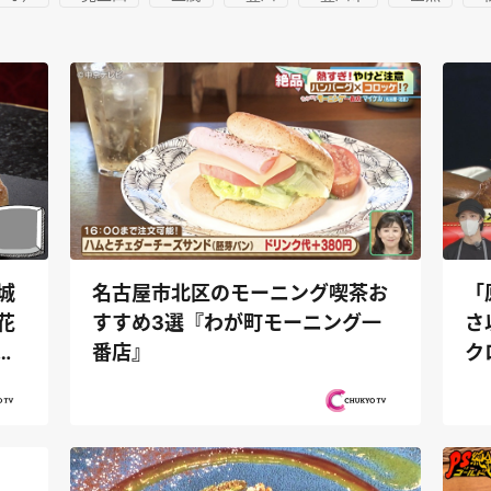
城
「
名古屋市北区のモーニング喫茶お
花
さ
すすめ3選『わが町モーニング一
エ
ク
番店』
『