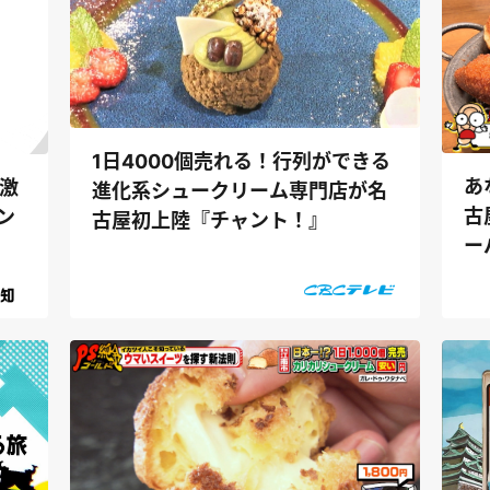
1日4000個売れる！行列ができる
あ
激
進化系シュークリーム専門店が名
古
ン
古屋初上陸『チャント！』
ー
ュー