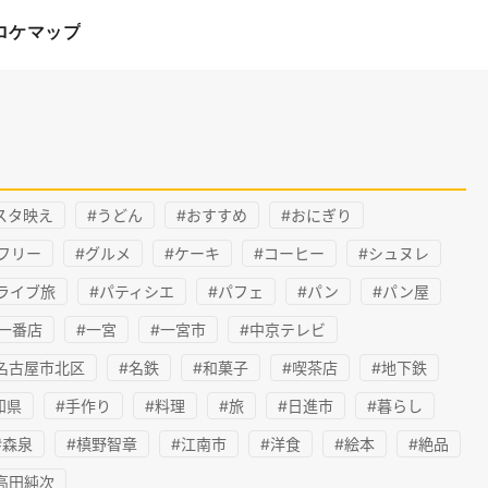
ロケマップ
スタ映え
#うどん
#おすすめ
#おにぎり
フリー
#グルメ
#ケーキ
#コーヒー
#シュヌレ
ライブ旅
#パティシエ
#パフェ
#パン
#パン屋
一番店
#一宮
#一宮市
#中京テレビ
名古屋市北区
#名鉄
#和菓子
#喫茶店
#地下鉄
知県
#手作り
#料理
#旅
#日進市
#暮らし
#森泉
#槙野智章
#江南市
#洋食
#絵本
#絶品
高田純次