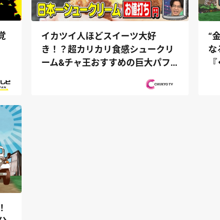
覚
“
イカツイ人ほどスイーツ大好
な
き！？超カリカリ食感シュークリ
『
ーム&チャ王おすすめの巨大パフ
ェ『PS純...
！