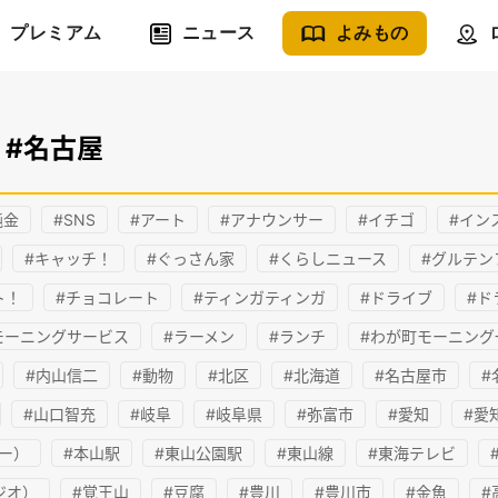
プレミアム
ニュース
よみもの
#名古屋
純金
#SNS
#アート
#アナウンサー
#イチゴ
#イン
#キャッチ！
#ぐっさん家
#くらしニュース
#グルテン
ト！
#チョコレート
#ティンガティンガ
#ドライブ
#ド
モーニングサービス
#ラーメン
#ランチ
#わが町モーニング
#内山信二
#動物
#北区
#北海道
#名古屋市
#
#山口智充
#岐阜
#岐阜県
#弥富市
#愛知
#愛
ー）
#本山駅
#東山公園駅
#東山線
#東海テレビ
ジオ）
#覚王山
#豆腐
#豊川
#豊川市
#金魚
#