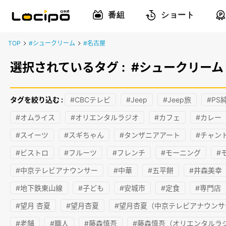
番組
ショート
TOP
#シュークリーム
#名古屋
選択されているタグ :
#シュークリーム
タグを絞り込む :
#CBCテレビ
#Jeep
#Jeep旅
#PS
#オムライス
#オリエンタルラジオ
#カフェ
#カレー
#スイーツ
#スギちゃん
#タンザニアアート
#チャン
#ビストロ
#フルーツ
#フレンチ
#モーニング
#
#中京テレビアナウンサー
#中華
#五平餅
#井森美幸
#地下鉄東山線
#子ども
#安城市
#定食
#専門店
#望月 杏夏
#望月杏夏
#望月杏夏（中京テレビアナウンサ
#老舗
#職人
#藤森慎吾
#藤森慎吾（オリエンタルラ