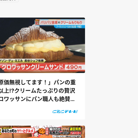
原価無視してます！」パンの重
以上!?クリームたっぷりの贅沢
ロワッサンにパン職人も絶賛
チャン...