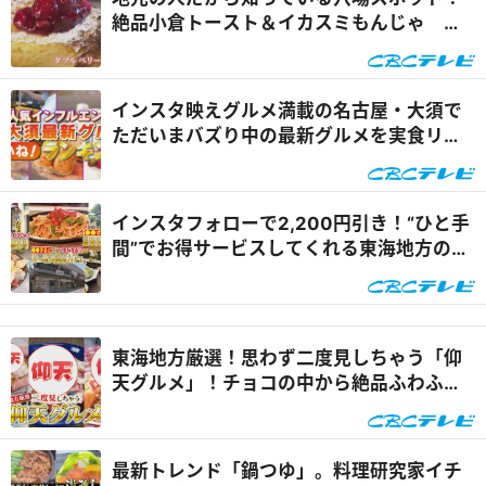
絶品小倉トースト＆イカスミもんじゃ 老
舗宿の囲炉裏会席を実食リポート『花咲か
タイムズ』
インスタ映えグルメ満載の名古屋・大須で
ただいまバズり中の最新グルメを実食リポ
ート『花咲かタイムズ』
インスタフォローで2,200円引き！“ひと手
間”でお得サービスしてくれる東海地方のグ
ルメスポットを体験リポート『花咲かタイ
ムズ』
東海地方厳選！思わず二度見しちゃう「仰
天グルメ」！チョコの中から絶品ふわふわ
パンケーキ！『花咲かタイムズ』
最新トレンド「鍋つゆ」。料理研究家イチ