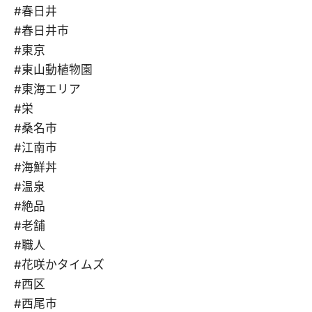
#春日井
#春日井市
#東京
#東山動植物園
#東海エリア
#栄
#桑名市
#江南市
#海鮮丼
#温泉
#絶品
#老舗
#職人
#花咲かタイムズ
#西区
#西尾市