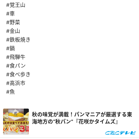
#覚王山
#車
#野菜
#金山
#鉄板焼き
#鍋
#飛騨牛
#食パン
#食べ歩き
#高浜市
#魚
秋の味覚が満載！パンマニアが厳選する東
海地方の“秋パン”『花咲かタイムズ』