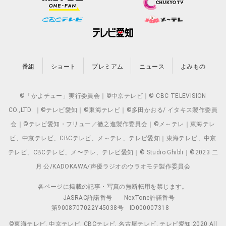
番組
ショート
プレミアム
ニュース
よみもの
©「かよチュー」実行委員会｜©中京テレビ｜© CBC TELEVISION
CO.,LTD. ｜©テレビ愛知｜©東海テレビ｜©多田かおる/ イタキス製作委員
会｜©テレビ愛知・フリュー／徹之進製作委員会｜©メ～テレ｜東海テレ
ビ、中京テレビ、CBCテレビ、メ～テレ、テレビ愛知｜東海テレビ、中京
テレビ、CBCテレビ、メ〜テレ、テレビ愛知｜© Studio Ghibli｜©2023 二
月 公/KADOKAWA/声優ラジオのウラオモテ製作委員会
各ページに掲載の記事・写真の無断転用を禁じます。
JASRAC許諾番号
NexTone許諾番号
第9008707022Y45038号
ID000007318
©東海テレビ, 中京テレビ, CBCテレビ, 名古屋テレビ, テレビ愛知 2020 All