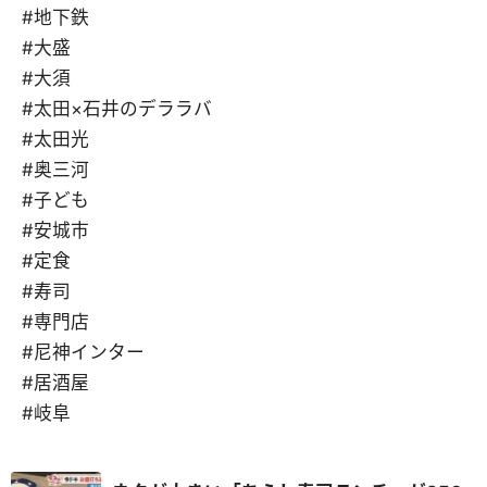
#地下鉄
#大盛
#大須
#太田×石井のデララバ
#太田光
#奥三河
#子ども
#安城市
#定食
#寿司
#専門店
#尼神インター
#居酒屋
#岐阜