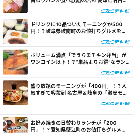
替わりパンが食べ放題の店も 愛知県名古屋
市のお値打ちグルメを調査『チャント！』
ドリンクに10品ついたモーニングが500
円！？岐阜県岐南町のお値打ちグルメを調
査『チャント！』
ボリューム満点「でうらまチキン弁当」が
ワンコイン以下！？“単品よりお得”なラン
チも 岐阜県海津市のお値打ちグルメを調査
『チャント！』
盛り放題のモーニングが「400円」！？人
気すぎて客殺到 名古屋＆岐阜の「激安モー
ニング」とは？『太田×石井のデララバ』
お好み焼きの日替わりランチが「200
円」！？愛知県蟹江町のお値打ちグルメ＆