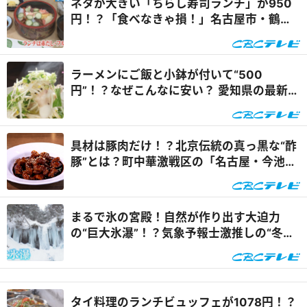
ネタが大きい「ちらし寿司ランチ」が950
円！？「食べなきゃ損！」名古屋市・鶴舞
駅近くの老舗『滝寿司』が地元で愛され続
ける理由『チャント！』
ラーメンにご飯と小鉢が付いて“500
円”！？なぜこんなに安い？ 愛知県の最新激
安スポットとは『花咲かタイムズ』
具材は豚肉だけ！？北京伝統の真っ黒な“酢
豚”とは？町中華激戦区の「名古屋・今池」
で好きな町中華ランキングを調査！『太田×
石井のデララバ』
まるで氷の宮殿！自然が作り出す大迫力
の“巨大氷瀑”！？気象予報士激推しの“冬の
絶景スポット”とは『花咲かタイムズ』
タイ料理のランチビュッフェが1078円！？