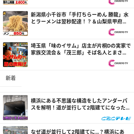
新潟県小千谷市「手打ちらーめん 勝龍」水
とラーメンは翌秒配達！？＆山梨県甲府市
「加賀本店」救世主”...
埼玉県「味のイサム」店主が片桐Dの実家で
家族交流会＆「茂三郎」そば名人とまさか
の対面！？『オモウマ...
新着
横浜にある不思議な構造をしたアンダーパ
スを解明！道が並行して2階建てになったワ
ケとは『道との遭遇』
なぜ道が並行して2階建てに…？横浜にあ