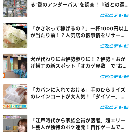
る“謎のアンダーパス”を調査！『道との遭
遇』
「かき氷って稼げるの？」一杯1000円以上
が当たり前！？人気店の懐事情をリサーチ
『チャント！』
犬が代わりにお伊勢参りに！？伊勢・おか
げ横丁の新スポット「オカゲ屋敷」で“おか
げ犬”を体験『チャン...
「カバンに入れておける」手のひらサイズ
のレインコートが大人気！「ダイソー」で
買える夏の便利グッズ...
「江戸時代から家族全員が医者」超エリー
ト芸人が独特のボケ連発！自作ゲームで三