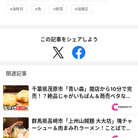
#海鮮丼
#魚
#野菜
#瑞穂区
この記事をシェアしよう
関連記事
千葉県茂原市「青い森」開店から10分で完
売！？絶品じゃがいもぱん＆商売ベタなパ
ン職人に密着『オモウ...
群馬県高崎市「上州山賊麺 大大坊」塊チャ
ーシュー＆肉まみれラーメン！ことばで愛
を伝える❝愛まみれ家...