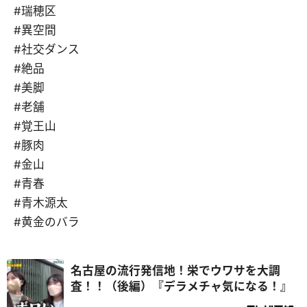
#瑞穂区
#異空間
#社交ダンス
#絶品
#美脚
#老舗
#覚王山
#豚肉
#金山
#青春
#青木源太
#黄金のバラ
名古屋の流行発信地！栄でウワサを大調
査！！（後編）『デラメチャ気になる！』