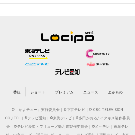
番組
ショート
プレミアム
ニュース
よみもの
©「かよチュー」実行委員会｜©中京テレビ｜© CBC TELEVISION
CO.,LTD. ｜©テレビ愛知｜©東海テレビ｜©多田かおる/ イタキス製作委員
会｜©テレビ愛知・フリュー／徹之進製作委員会｜©メ～テレ｜東海テレ