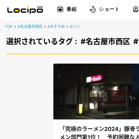
番組
ショート
TOP
#名古屋市西区
#おすすめ
#パン
選択されているタグ :
#名古屋市西区
「究極のラーメン2024」豚骨
メン部門第1位！ 予約困難な