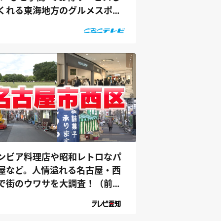
くれる東海地方のグルメスポッ
を体験リ...
ンビア料理店や昭和レトロなパ
屋など。人情溢れる名古屋・西
で街のウワサを大調査！（前
）｜デ...