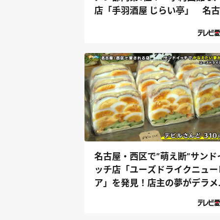
店「手羽酒屋 じらい亭」 名
市
名古屋・西区で”萌え断”サンド
ッチ店「ユーズドライクニュー
ア」を発見！店主の夢がデラメ
ャすご...