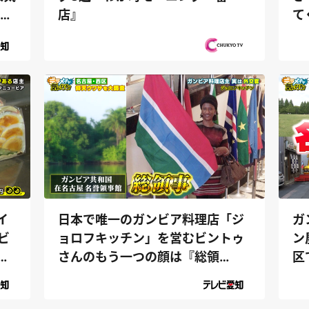
て
古屋
店』
ト
イ
日本で唯一のガンビア料理店「ジ
ガ
ビ
ョロフキッチン」を営むビントゥ
ン
チ
さんのもう一つの顔は『総領
区
事』⁉｜デラ...
編