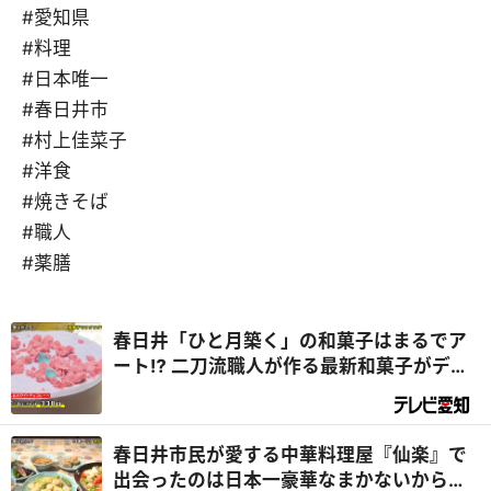
#愛知県
#料理
#日本唯一
#春日井市
#村上佳菜子
#洋食
#焼きそば
#職人
#薬膳
春日井「ひと月築く」の和菓子はまるでア
ート⁉ 二刀流職人が作る最新和菓子がデラ
メチャすごい！『デラメチャ気になる！』
春日井市民が愛する中華料理屋『仙楽』で
出会ったのは日本一豪華なまかないから生