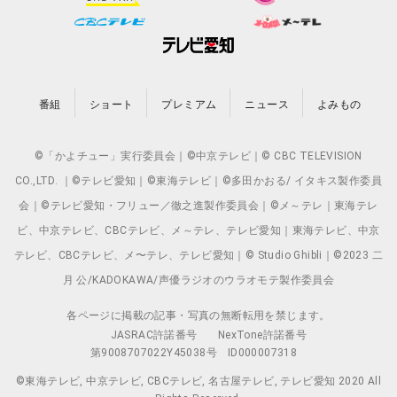
番組
ショート
プレミアム
ニュース
よみもの
©「かよチュー」実行委員会｜©中京テレビ｜© CBC TELEVISION
CO.,LTD. ｜©テレビ愛知｜©東海テレビ｜©多田かおる/ イタキス製作委員
会｜©テレビ愛知・フリュー／徹之進製作委員会｜©メ～テレ｜東海テレ
ビ、中京テレビ、CBCテレビ、メ～テレ、テレビ愛知｜東海テレビ、中京
テレビ、CBCテレビ、メ〜テレ、テレビ愛知｜© Studio Ghibli｜©2023 二
月 公/KADOKAWA/声優ラジオのウラオモテ製作委員会
各ページに掲載の記事・写真の無断転用を禁じます。
JASRAC許諾番号
NexTone許諾番号
第9008707022Y45038号
ID000007318
©東海テレビ, 中京テレビ, CBCテレビ, 名古屋テレビ, テレビ愛知 2020 All