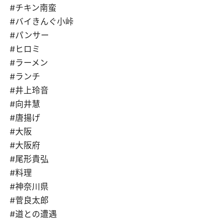
#チキン南蛮
#バイきんぐ小峠
#パンサー
#ヒロミ
#ラーメン
#ランチ
#井上玲音
#向井慧
#唐揚げ
#大阪
#大阪府
#尾形貴弘
#料理
#神奈川県
#菅良太郎
#道との遭遇