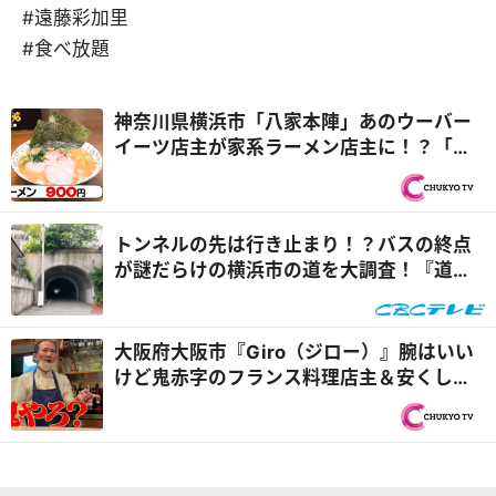
#遠藤彩加里
#食べ放題
神奈川県横浜市「八家本陣」あのウーバー
イーツ店主が家系ラーメン店主に！？「た
ざわこ」との掛け持ちに密着『オモウマい
店』
トンネルの先は行き止まり！？バスの終点
が謎だらけの横浜市の道を大調査！『道と
の遭遇』
大阪府大阪市『Giro（ジロー）』腕はいい
けど鬼赤字のフランス料理店主＆安くしす
ぎてウーバーイーツ店主に新展開！？『ヒ
ューマングルメンタリー オモウマい店』