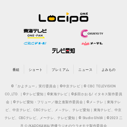
番組
ショート
プレミアム
ニュース
よみもの
©「かよチュー」実行委員会｜©中京テレビ｜© CBC TELEVISION
CO.,LTD. ｜©テレビ愛知｜©東海テレビ｜©多田かおる/ イタキス製作委員
会｜©テレビ愛知・フリュー／徹之進製作委員会｜©メ～テレ｜東海テレ
ビ、中京テレビ、CBCテレビ、メ～テレ、テレビ愛知｜東海テレビ、中京
テレビ、CBCテレビ、メ〜テレ、テレビ愛知｜© Studio Ghibli｜©2023 二
月 公/KADOKAWA/声優ラジオのウラオモテ製作委員会