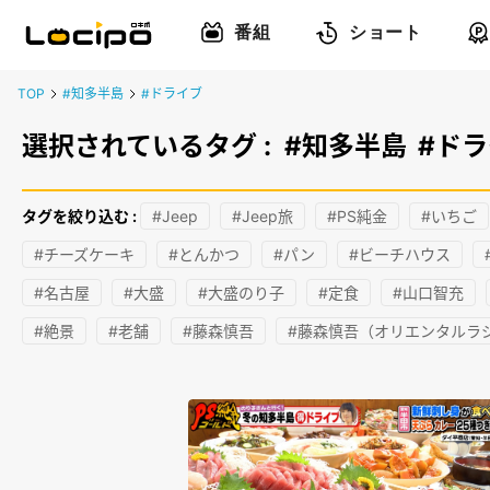
番組
ショート
TOP
#知多半島
#ドライブ
選択されているタグ :
#知多半島
#ド
タグを絞り込む :
#Jeep
#Jeep旅
#PS純金
#いちご
#チーズケーキ
#とんかつ
#パン
#ビーチハウス
#名古屋
#大盛
#大盛のり子
#定食
#山口智充
#絶景
#老舗
#藤森慎吾
#藤森慎吾（オリエンタルラ