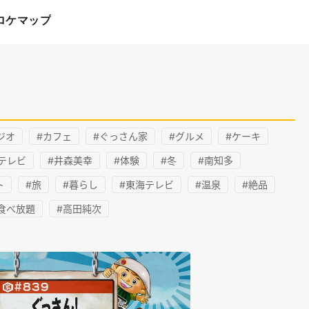
ロケマップ
ジオ
#カフェ
#ぐっさん家
#グルメ
#ケーキ
テレビ
#井森美幸
#体験
#冬
#南知多
ト
#旅
#暮らし
#東海テレビ
#温泉
#絶品
食べ放題
#高田純次