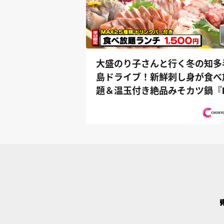
大盛のり子さんと行く冬の知多
島ドライブ！新鮮刺し身が食べ
題＆温玉付き絶品みそカツ鍋『
純金（...