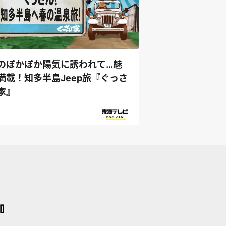
のぽかぽか陽気に誘われて…魅
満載！知多半島Jeep旅『ぐっさ
家』