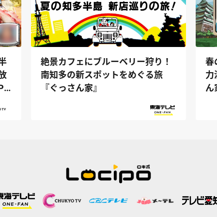
春
絶景カフェにブルーベリー狩り！
半
力
南知多の新スポットをめぐる旅
放
ん
『ぐっさん家』
PS