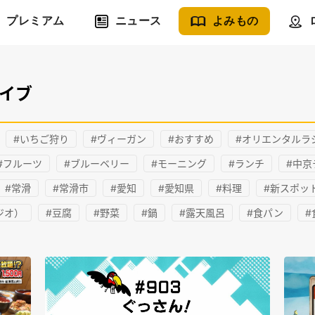
プレミアム
ニュース
よみもの
ライブ
#いちご狩り
#ヴィーガン
#おすすめ
#オリエンタルラ
#フルーツ
#ブルーベリー
#モーニング
#ランチ
#中京
#常滑
#常滑市
#愛知
#愛知県
#料理
#新スポッ
ジオ）
#豆腐
#野菜
#鍋
#露天風呂
#食パン
#