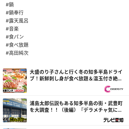
#鍋
#鍋奉行
#露天風呂
#音楽
#食パン
#食べ放題
#高田純次
大盛のり子さんと行く冬の知多半島ドライ
ブ！新鮮刺し身が食べ放題＆温玉付き絶品
みそカツ鍋『PS純金（ゴールド）』
浦島太郎伝説もある知多半島の街・武豊町
を大調査！！（後編）『デラメチャ気にな
る！』