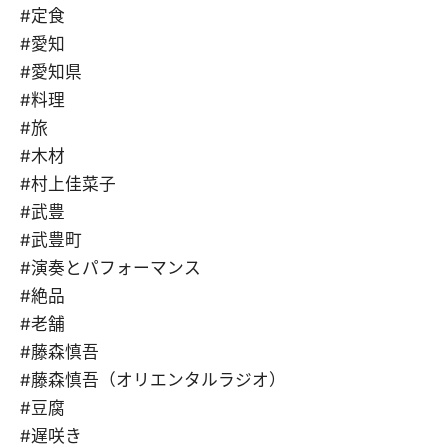
#定食
#愛知
#愛知県
#料理
#旅
#木材
#村上佳菜子
#武豊
#武豊町
#演奏とパフォーマンス
#絶品
#老舗
#藤森慎吾
#藤森慎吾（オリエンタルラジオ）
#豆腐
#遅咲き