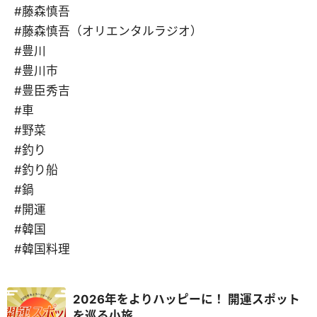
#藤森慎吾
#藤森慎吾（オリエンタルラジオ）
#豊川
#豊川市
#豊臣秀吉
#車
#野菜
#釣り
#釣り船
#鍋
#開運
#韓国
#韓国料理
2026年をよりハッピーに！ 開運スポット
を巡る小旅