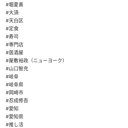
#堀夏喜
#大須
#天白区
#定食
#寿司
#専門店
#居酒屋
#屋敷裕政（ニューヨーク）
#山口智充
#岐阜
#岐阜県
#岡崎市
#忍成修吾
#愛知
#愛知県
#推し活