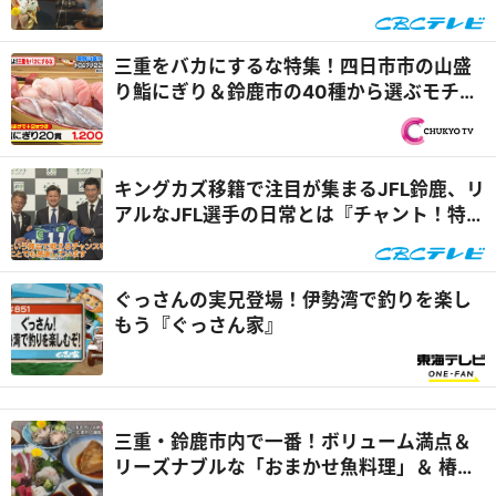
ー＆究極の石焼きカツカレー『花咲かタイ
ムズ』
三重をバカにするな特集！四日市市の山盛
り鮨にぎり＆鈴鹿市の40種から選ぶモチモ
チコルネ『PS純金（ゴールド）』
キングカズ移籍で注目が集まるJFL鈴鹿、リ
アルなJFL選手の日常とは『チャント！特
集』
ぐっさんの実兄登場！伊勢湾で釣りを楽し
もう『ぐっさん家』
三重・鈴鹿市内で一番！ボリューム満点＆
リーズナブルな「おまかせ魚料理」＆ 椿大
神社名物「椿草もち」『なりゆきアフロ』