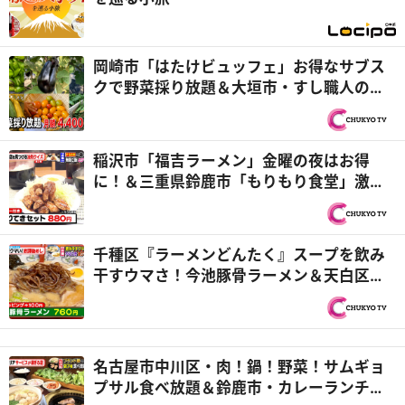
岡崎市「はたけビュッフェ」お得なサブス
クで野菜採り放題＆大垣市・すし職人の豪
華海鮮ランチ『PS純金（ゴールド）』
稲沢市「福吉ラーメン」金曜の夜はお得
に！＆三重県鈴鹿市「もりもり食堂」激ウ
マとりてきセットが880円『PS純金（ゴー
ルド）』
千種区『ラーメンどんたく』スープを飲み
干すウマさ！今池豚骨ラーメン＆天白区
『てんぐ大ホール』流れ出す洪水ティラミ
ス！？『PS純金（ゴールド）』
名古屋市中川区・肉！鍋！野菜！サムギョ
プサル食べ放題＆鈴鹿市・カレーランチ注