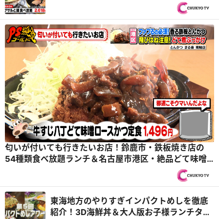
文でスイーツビュッフェ20種をサービス！
『PS純金（ゴールド）』
匂いが付いても行きたいお店！鈴鹿市・鉄板焼き店の
54種類食べ放題ランチ＆名古屋市港区・絶品どて味噌
ロースかつ定食！『PS純金（ゴールド）』
東海地方のやりすぎインパクトめしを徹底
紹介！3D海鮮丼＆大人版お子様ランチタワ