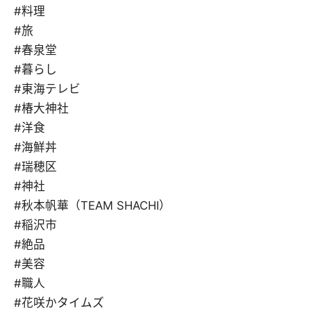
#料理
#旅
#春泉堂
#暮らし
#東海テレビ
#椿大神社
#洋食
#海鮮丼
#瑞穂区
#神社
#秋本帆華（TEAM SHACHI）
#稲沢市
#絶品
#美容
#職人
#花咲かタイムズ