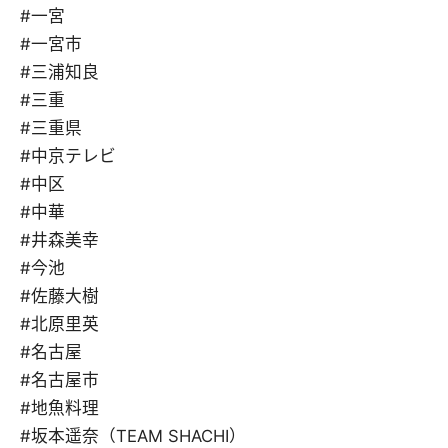
#一宮
#一宮市
#三浦知良
#三重
#三重県
#中京テレビ
#中区
#中華
#井森美幸
#今池
#佐藤大樹
#北原里英
#名古屋
#名古屋市
#地魚料理
#坂本遥奈（TEAM SHACHI）