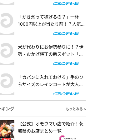
査！『道との遭遇』
「かき氷って稼げるの？」一杯
1000円以上が当たり前！？人気店
の懐事情をリサーチ『チャン
ト！』
犬が代わりにお伊勢参りに！？伊
勢・おかげ横丁の新スポット「オ
カゲ屋敷」で“おかげ犬”を体験
『チャント！』
「カバンに入れておける」手のひ
らサイズのレインコートが大人
気！「ダイソー」で買える夏の便
利グッズを紹介『チャント！』
ンキング
もっとみる >
【公式】オモウマい店で紹介！茨
城県のお店まとめ一覧