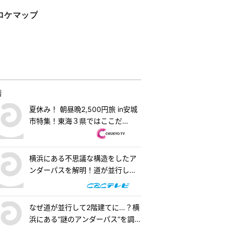
ロケマップ
着
夏休み！ 朝昼晩2,500円旅 in安城
市特集！東海３県ではここだ
け！？「はなまるうどん×吉野家
安城横山店」牛丼とうどんの最強
コラボで可能性は無限大！＆「福
横浜にある不思議な構造をしたア
来源」で食べられる安城の新名物
ンダーパスを解明！道が並行して2
「◯◯飯」に注目！ 『PS純金
階建てになったワケとは『道との
（ゴールド）』
遭遇』
なぜ道が並行して2階建てに…？横
浜にある“謎のアンダーパス”を調