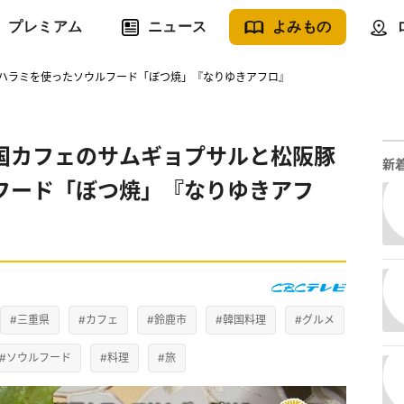
プレミアム
ニュース
よみもの
ハラミを使ったソウルフード「ぼつ焼」『なりゆきアフロ』
国カフェのサムギョプサルと松阪豚
新
フード「ぼつ焼」『なりゆきアフ
#三重県
#カフェ
#鈴鹿市
#韓国料理
#グルメ
#ソウルフード
#料理
#旅