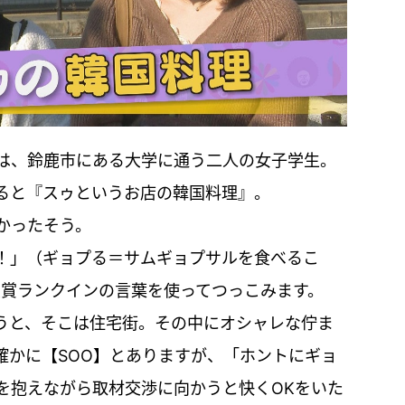
は、鈴鹿市にある大学に通う二人の女子学生。
ると『スゥというお店の韓国料理』。
かったそう。
！」（ギョプる＝サムギョプサルを食べるこ
大賞ランクインの言葉を使ってつっこみます。
うと、そこは住宅街。その中にオシャレな佇ま
確かに【SOO】とありますが、「ホントにギョ
を抱えながら取材交渉に向かうと快くOKをいた