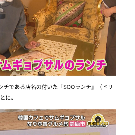
ンチである店名の付いた『SOOランチ』（ドリ
ことに。