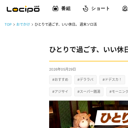
番組
ショート
TOP
おでかけ
ひとりで過ごす、いい休日。 週末ソロ活
ひとりで過ごす、いい休日
2026年05月29日
#おすすめ
#デララバ
#ドデスカ！
#アジサイ
#スーパー銭湯
#モーニン