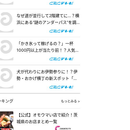
階建てになったワケとは『道との
（ゴールド）』
遭遇』
なぜ道が並行して2階建てに…？横
浜にある“謎のアンダーパス”を調
査！『道との遭遇』
「かき氷って稼げるの？」一杯
1000円以上が当たり前！？人気店
の懐事情をリサーチ『チャン
ト！』
犬が代わりにお伊勢参りに！？伊
勢・おかげ横丁の新スポット「オ
カゲ屋敷」で“おかげ犬”を体験
『チャント！』
ンキング
もっとみる >
【公式】オモウマい店で紹介！茨
城県のお店まとめ一覧