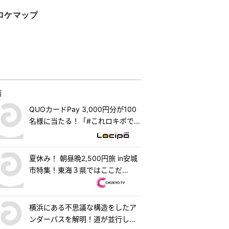
ロケマップ
着
QUOカードPay 3,000円分が100
名様に当たる！「#これロキポで見
れるよ」キャンペーン
夏休み！ 朝昼晩2,500円旅 in安城
市特集！東海３県ではここだ
け！？「はなまるうどん×吉野家
安城横山店」牛丼とうどんの最強
コラボで可能性は無限大！＆「福
横浜にある不思議な構造をしたア
来源」で食べられる安城の新名物
ンダーパスを解明！道が並行して2
「◯◯飯」に注目！ 『PS純金