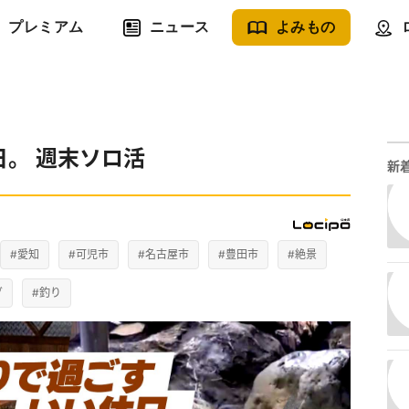
プレミアム
ニュース
よみもの
。 週末ソロ活
新
#愛知
#可児市
#名古屋市
#豊田市
#絶景
グ
#釣り