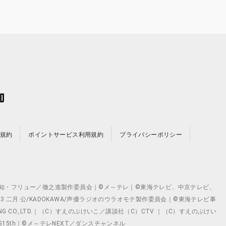
規約
ポイントサービス利用規約
プライバシーポリシー
©テレビ愛知・フリュー／徹之進製作委員会｜©メ～テレ｜©東海テレビ、中京テレビ、
©2023 二月 公/KADOKAWA/声優ラジオのウラオモテ製作委員会｜©東海テレビ事
ING CO.,LTD.｜（C）すえのぶけいこ／講談社（C）CTV ｜（C）すえのぶけい
クト ©VG15th｜©メ～テレNEXT／ダンスチャンネル