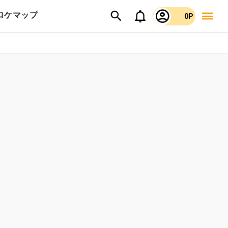
ロケマップ
0P