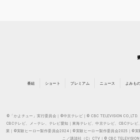
番組
ショート
プレミアム
ニュース
よみも
©「かよチュー」実行委員会｜©中京テレビ｜© CBC TELEVISION C
CBCテレビ、メ～テレ、テレビ愛知｜東海テレビ、中京テレビ、CBCテレビ、メ～テレ、テ
業｜©実験ヒーロー製作委員会2024｜©実験ヒーロー製作委員会2025｜©実験ヒーロー
こ／講談社（C）CTV｜© CBC TELEVISION