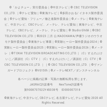
©「かよチュー」実行委員会｜©中京テレビ｜© CBC TELEVISION
CO.,LTD. ｜©テレビ愛知｜©東海テレビ｜©多田かおる/ イタキス製作委員
会｜©テレビ愛知・フリュー／徹之進製作委員会｜©メ～テレ｜©東海テレ
ビ、中京テレビ、CBCテレビ、メ～テレ、テレビ愛知｜東海テレビ、中京
テレビ、CBCテレビ、メ～テレ、テレビ愛知｜© Studio Ghibli｜©CBC
TELEVISION CO.,LTD.｜©2023 二月 公/KADOKAWA/声優ラジオのウラオ
モテ製作委員会｜©東海テレビ事業｜©実験ヒーロー製作委員会2024｜©
実験ヒーロー製作委員会2025｜©実験ヒーロー製作委員会2026｜©メ～テ
レ ｜©TOKAI TELEVISION BROADCASTING CO.,LTD.｜（C）すえのぶけ
いこ／講談社（C）CTV ｜（C）すえのぶけいこ／講談社（C）CTV｜©
CBC TELEVISION CO.,LTD. ｜ ｜© CBC TELEVISION CO.,LTD. ｜©ヴァン
ガードプロジェクト ©VG15th｜©メ～テレNEXT／ダンスチャンネル
各ページに掲載の記事・写真の無断転用を禁じます。
JASRAC許諾番号
NexTone許諾番号
第9008707022Y45038号
ID000007318
©東海テレビ, 中京テレビ, CBCテレビ, 名古屋テレビ, テレビ愛知 2020 All
Rights Reserved.