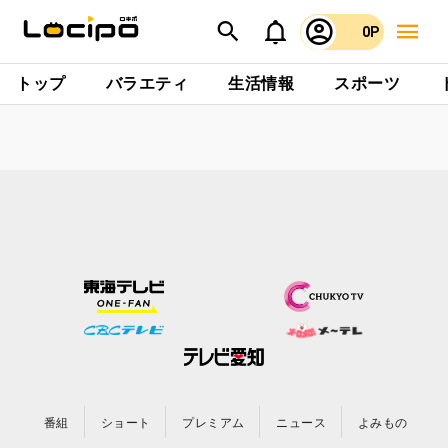
0P
トップ
バラエティ
生活情報
スポーツ
番組
ショート
プレミアム
ニュース
よみもの