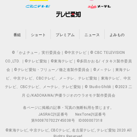
番組
ショート
プレミアム
ニュース
よみもの
©「かよチュー」実行委員会｜©中京テレビ｜© CBC TELEVISION
CO.,LTD. ｜©テレビ愛知｜©東海テレビ｜©多田かおる/ イタキス製作委員
会｜©テレビ愛知・フリュー／徹之進製作委員会｜©メ～テレ｜東海テレ
ビ、中京テレビ、CBCテレビ、メ～テレ、テレビ愛知｜東海テレビ、中京
テレビ、CBCテレビ、メ〜テレ、テレビ愛知｜© Studio Ghibli｜©2023 二
月 公/KADOKAWA/声優ラジオのウラオモテ製作委員会
各ページに掲載の記事・写真の無断転用を禁じます。
JASRAC許諾番号
NexTone許諾番号
第9008707022Y45038号
ID000007318
©東海テレビ, 中京テレビ, CBCテレビ, 名古屋テレビ, テレビ愛知 2020 All
Rights Reserved.