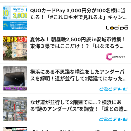
QUOカードPay 3,000円分が100名様に当
たる！「#これロキポで見れるよ」キャンペ
ーン
夏休み！ 朝昼晩2,500円旅 in安城市特集！
東海３県ではここだけ！？「はなまるうど
ん×吉野家 安城横山店...
横浜にある不思議な構造をしたアンダーパ
スを解明！道が並行して2階建てになったワ
ケとは『道との遭遇』
なぜ道が並行して2階建てに…？横浜にあ
る“謎のアンダーパス”を調査！『道との遭
遇』