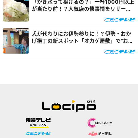
「かき氷って稼げるの？」一杯1000円以上
が当たり前！？人気店の懐事情をリサーチ
『チャント！』
犬が代わりにお伊勢参りに！？伊勢・おか
げ横丁の新スポット「オカゲ屋敷」で“おか
げ犬”を体験『チャン...