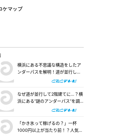
ロケマップ
着
横浜にある不思議な構造をしたア
ンダーパスを解明！道が並行して2
階建てになったワケとは『道との
遭遇』
なぜ道が並行して2階建てに…？横
浜にある“謎のアンダーパス”を調
査！『道との遭遇』
「かき氷って稼げるの？」一杯
1000円以上が当たり前！？人気店