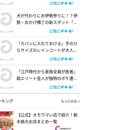
の懐事情をリサーチ『チャン
ト！』
犬が代わりにお伊勢参りに！？伊
勢・おかげ横丁の新スポット「オ
カゲ屋敷」で“おかげ犬”を体験
『チャント！』
「カバンに入れておける」手のひ
らサイズのレインコートが大人
気！「ダイソー」で買える夏の便
利グッズを紹介『チャント！』
「江戸時代から家族全員が医者」
超エリート芸人が独特のボケ連
発！自作ゲームで三上悠亜が歌声
を披露『ともだちたまご』
ンキング
もっとみる >
【公式】オモウマい店で紹介！栃
木県のお店まとめ一覧