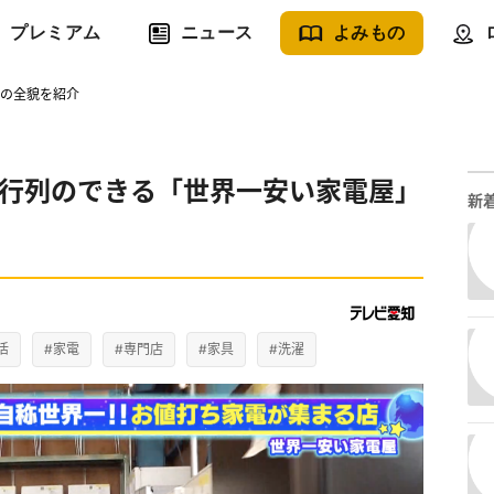
プレミアム
ニュース
よみもの
」の全貌を紹介
 行列のできる「世界一安い家電屋」
新
活
#家電
#専門店
#家具
#洗濯