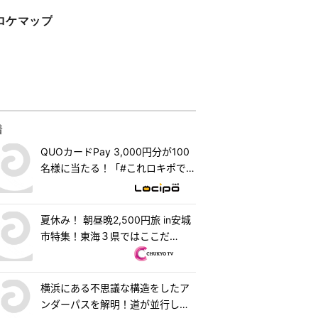
ロケマップ
着
QUOカードPay 3,000円分が100
名様に当たる！「#これロキポで見
れるよ」キャンペーン
夏休み！ 朝昼晩2,500円旅 in安城
市特集！東海３県ではここだ
け！？「はなまるうどん×吉野家
安城横山店」牛丼とうどんの最強
コラボで可能性は無限大！＆「福
横浜にある不思議な構造をしたア
来源」で食べられる安城の新名物
ンダーパスを解明！道が並行して2
「◯◯飯」に注目！ 『PS純金