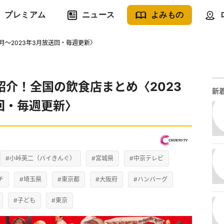
プレミアム
ニュース
よみもの
月〜2023年3月放送回・毎週更新〉
介！全国の飲食店まとめ〈2023
新
送回・毎週更新〉
#小峠英二（バイきんぐ）
#宮城県
#中京テレビ
チ
#埼玉県
#東京都
#大阪府
#ハンバーグ
#子ども
#東京