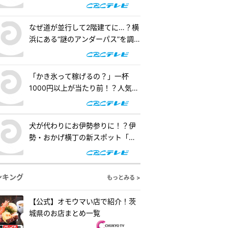
階建てになったワケとは『道との
（ゴールド）』
遭遇』
なぜ道が並行して2階建てに…？横
浜にある“謎のアンダーパス”を調
査！『道との遭遇』
「かき氷って稼げるの？」一杯
1000円以上が当たり前！？人気店
の懐事情をリサーチ『チャン
ト！』
犬が代わりにお伊勢参りに！？伊
勢・おかげ横丁の新スポット「オ
カゲ屋敷」で“おかげ犬”を体験
『チャント！』
ンキング
もっとみる >
【公式】オモウマい店で紹介！茨
城県のお店まとめ一覧