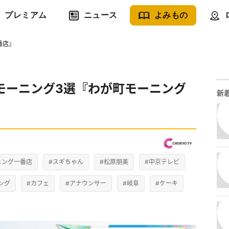
プレミアム
ニュース
よみもの
番店』
モーニング3選『わが町モーニング
新
ニング一番店
#スギちゃん
#松原朋美
#中京テレビ
ング
#カフェ
#アナウンサー
#岐阜
#ケーキ