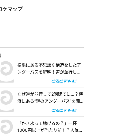
ロケマップ
着
横浜にある不思議な構造をしたア
ンダーパスを解明！道が並行して2
階建てになったワケとは『道との
遭遇』
なぜ道が並行して2階建てに…？横
浜にある“謎のアンダーパス”を調
査！『道との遭遇』
「かき氷って稼げるの？」一杯
1000円以上が当たり前！？人気店