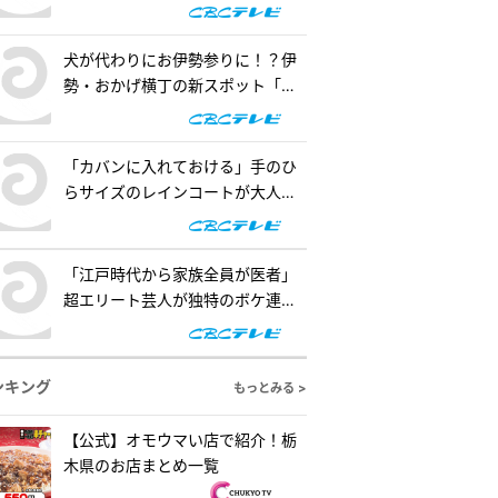
の懐事情をリサーチ『チャン
ト！』
犬が代わりにお伊勢参りに！？伊
勢・おかげ横丁の新スポット「オ
カゲ屋敷」で“おかげ犬”を体験
『チャント！』
「カバンに入れておける」手のひ
らサイズのレインコートが大人
気！「ダイソー」で買える夏の便
利グッズを紹介『チャント！』
「江戸時代から家族全員が医者」
超エリート芸人が独特のボケ連
発！自作ゲームで三上悠亜が歌声
を披露『ともだちたまご』
ンキング
もっとみる >
【公式】オモウマい店で紹介！栃
木県のお店まとめ一覧