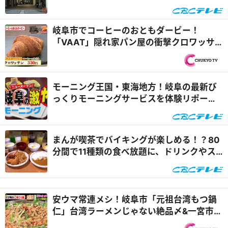
『道との遭遇』
岐阜市でコーヒーのおともダービー！
「VAAT」隠れ家パン屋の衝撃クロワッサ
ン＆「菓匠 将満 柳津店」極上みたらし生団
子『PS純金（ゴールド）』
モーニング王国・東海地方！岐阜の最新び
っくりモーニングサービスを体験リポー
ト！『花咲かタイムズ』
まんが喫茶でバイキングが楽しめる！？80
分間で11種類の食べ放題に、ドリンクやス
ープも飲み放題！東海地方の“激安食べ放
題”モーニングを調査！『太田×石井のデラ
ラバ』
安ウマ常連メシ！岐阜市「元祖台湾もつ鍋
仁」台湾ラーメンじゃない絶品〆&一宮市
「岐阜タン町中華」中華そば100円！？