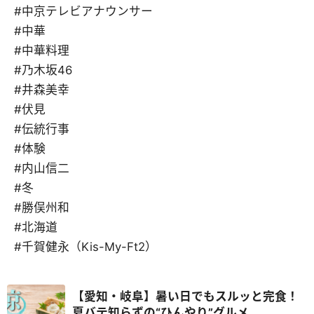
#中京テレビアナウンサー
#中華
#中華料理
#乃木坂46
#井森美幸
#伏見
#伝統行事
#体験
#内山信二
#冬
#勝俣州和
#北海道
#千賀健永（Kis-My-Ft2）
【愛知・岐阜】暑い日でもスルッと完食！
夏バテ知らずの“ひんやり”グルメ