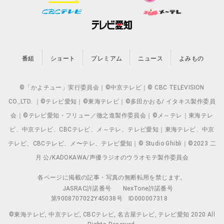
番組
ショート
プレミアム
ニュース
よみもの
©「かよチュー」実行委員会｜©中京テレビ｜© CBC TELEVISION
CO.,LTD. ｜©テレビ愛知｜©東海テレビ｜©多田かおる/ イタキス製作委員
会｜©テレビ愛知・フリュー／徹之進製作委員会｜©メ～テレ｜東海テレ
ビ、中京テレビ、CBCテレビ、メ～テレ、テレビ愛知｜東海テレビ、中京
テレビ、CBCテレビ、メ〜テレ、テレビ愛知｜© Studio Ghibli｜©2023 二
月 公/KADOKAWA/声優ラジオのウラオモテ製作委員会
各ページに掲載の記事・写真の無断転用を禁じます。
JASRAC許諾番号
NexTone許諾番号
第9008707022Y45038号
ID000007318
©東海テレビ, 中京テレビ, CBCテレビ, 名古屋テレビ, テレビ愛知 2020 All