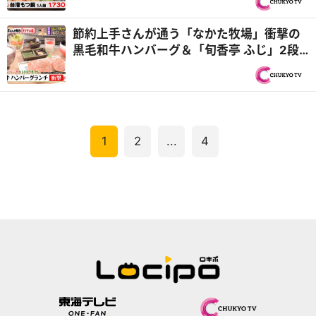
『PS純金（ゴールド）』
節約上手さんが通う「なかた牧場」衝撃の
黒毛和牛ハンバーグ＆「旬香亭 ふじ」2段
重ね海鮮丼『PS純金（ゴールド）』
1
2
...
4