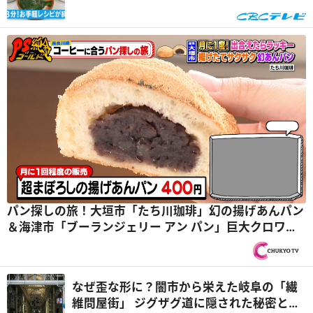
伝レシピ4選『チャント！』
パン探しの旅！大垣市「たち川珈琲」幻の揚げあんパン
＆海津市「ブーランジェリー アン パン」巨大クロワッ
サン『PS純金（ゴールド）』
なぜ歪な形に？闇市から栄えた岐阜の「繊
維問屋街」 ジグザグ道に隠された秘密とは