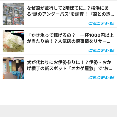
なぜ道が並行して2階建てに…？横浜にあ
る“謎のアンダーパス”を調査！『道との遭
遇』
「かき氷って稼げるの？」一杯1000円以上
が当たり前！？人気店の懐事情をリサーチ
『チャント！』
犬が代わりにお伊勢参りに！？伊勢・おか
げ横丁の新スポット「オカゲ屋敷」で“おか
げ犬”を体験『チャン...