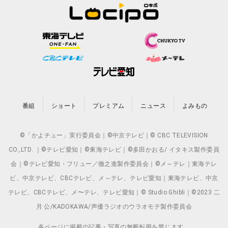
番組
ショート
プレミアム
ニュース
よみもの
©「かよチュー」実行委員会｜©中京テレビ｜© CBC TELEVISION
CO.,LTD. ｜©テレビ愛知｜©東海テレビ｜©多田かおる/ イタキス製作委員
会｜©テレビ愛知・フリュー／徹之進製作委員会｜©メ～テレ｜東海テレ
ビ、中京テレビ、CBCテレビ、メ～テレ、テレビ愛知｜東海テレビ、中京
テレビ、CBCテレビ、メ〜テレ、テレビ愛知｜© Studio Ghibli｜©2023 二
月 公/KADOKAWA/声優ラジオのウラオモテ製作委員会
各ページに掲載の記事・写真の無断転用を禁じます。