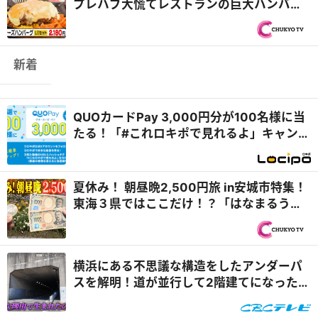
プレハブ大慌てレストランの巨大ハンバー
グ＆群馬県桐生市『麺...
新着
QUOカードPay 3,000円分が100名様に当
たる！「#これロキポで見れるよ」キャンペ
ーン
夏休み！ 朝昼晩2,500円旅 in安城市特集！
東海３県ではここだけ！？「はなまるうど
ん×吉野家 安城横山店...
横浜にある不思議な構造をしたアンダーパ
スを解明！道が並行して2階建てになったワ
ケとは『道との遭遇』