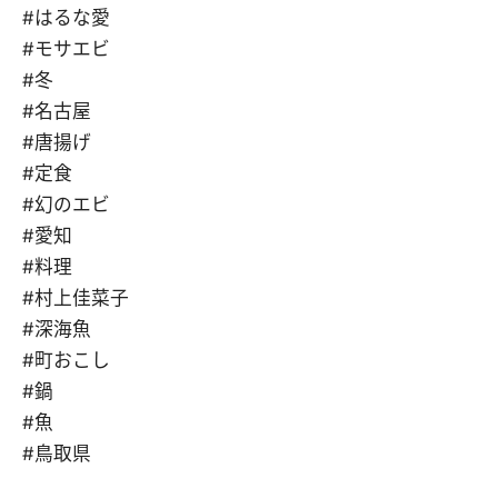
#はるな愛
#モサエビ
#冬
#名古屋
#唐揚げ
#定食
#幻のエビ
#愛知
#料理
#村上佳菜子
#深海魚
#町おこし
#鍋
#魚
#鳥取県