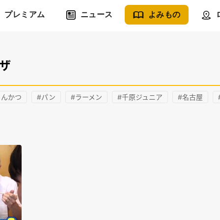
プレミアム
ニュース
よみもの
ピザ
とんかつ
#パン
#ラーメン
#千原ジュニア
#名古屋