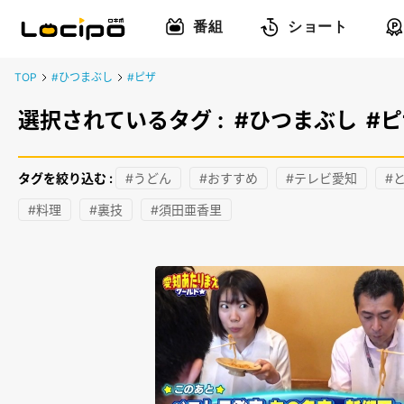
番組
ショート
TOP
#ひつまぶし
#ピザ
選択されているタグ :
#ひつまぶし
#
タグを絞り込む :
#うどん
#おすすめ
#テレビ愛知
#
#料理
#裏技
#須田亜香里