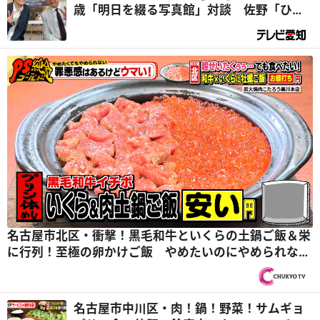
歳「明日を綴る写真館」対談 佐野「ひつ
まぶしが大好き！」平泉「若いっていい
な...」
名古屋市北区・衝撃！黒毛和牛といくらの土鍋ご飯＆栄
に行列！至極の卵かけご飯 やめたいのにやめられない
罪悪めし！『PS純金（ゴールド）』
名古屋市中川区・肉！鍋！野菜！サムギョ