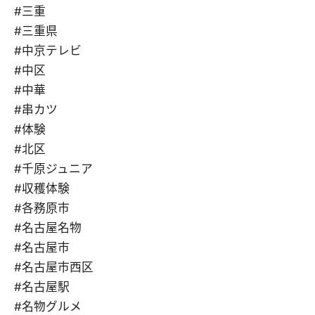
#三重
#三重県
#中京テレビ
#中区
#中華
#串カツ
#体験
#北区
#千原ジュニア
#収穫体験
#各務原市
#名古屋名物
#名古屋市
#名古屋市西区
#名古屋駅
#名物グルメ