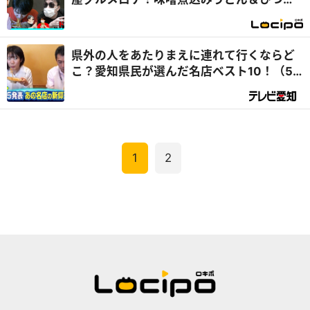
ぶしを堪能『開局！ドズル社TV』
県外の人をあたりまえに連れて行くならど
こ？愛知県民が選んだ名店ベスト10！（5
位～1位） ～ 千原ジュニアの愛知あたりま
えワールド★ ～あなたの街に新仰天～（後
編）
1
2