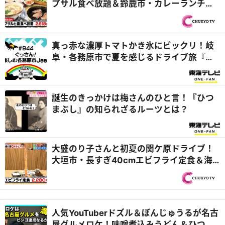
プサル食べ放題＆鈴鹿市・カレーランチ注
文でスイーツビュッフェ20種をサービス！
『PS純金（ゴールド）』
真っ赤な濃厚トマトかき氷にビックリ！岐
阜・各務原市で夏を感じるドライブ旅『ぐ
っさん家』
誕生のきっかけは梅さんのひと言！『ひつ
まぶし』の知られざるルーツとは？
大盛のり子さんと初夏の関ケ原ドライブ！
大垣市・長すぎ40cmエビフライ定食＆海
津市・飛騨牛中華食べ放題！？『PS純金
（ゴールド）』
人気YouTuberドズル＆ぼんじゅうるが名古
屋グルメロケ！味噌煮込みうどん＆ひつま