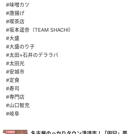
#味噌カツ
#唐揚げ
#喫茶店
#坂本遥奈（TEAM SHACHI）
#大盛
#大盛のり子
#太田×石井のデララバ
#太田光
#安城市
#定食
#寿司
#専門店
#山口智充
#岐阜
名古屋のっかりタウン清須市！「田記」夢