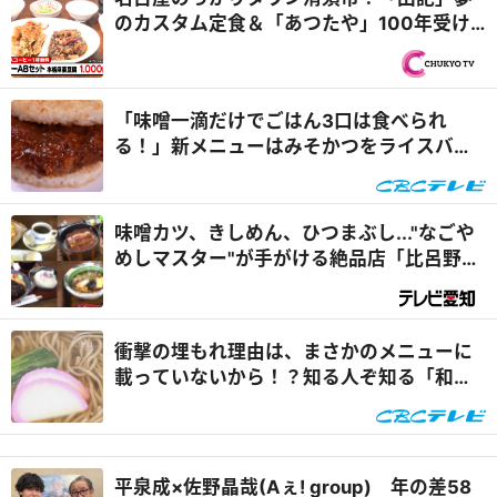
のカスタム定食＆「あつたや」100年受け
継ぐ味噌ダレでなごやめし『PS純金（ゴー
ルド）』
「味噌一滴だけでごはん3口は食べられ
る！」新メニューはみそかつをライスバー
ガーにサンド！？「好きな名古屋めしの店
ランキング」第1位は名古屋でお馴染みのあ
そこ！【後編】『太田×石井のデララバ』
味噌カツ、きしめん、ひつまぶし..."なごや
めしマスター"が手がける絶品店「比呂野」
【名古屋市昭和区】
衝撃の埋もれ理由は、まさかのメニューに
載っていないから！？知る人ぞ知る「和食
麺処 サガミ」のレアメニュー「大海老天ぷ
らそば【松】」って？『チャント！』
平泉成×佐野晶哉(Aぇ! group) 年の差58