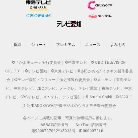
番組
ショート
プレミアム
ニュース
よみもの
©「かよチュー」実行委員会｜©中京テレビ｜© CBC TELEVISION
CO.,LTD. ｜©テレビ愛知｜©東海テレビ｜©多田かおる/ イタキス製作委員
会｜©テレビ愛知・フリュー／徹之進製作委員会｜©メ～テレ｜東海テレ
ビ、中京テレビ、CBCテレビ、メ～テレ、テレビ愛知｜東海テレビ、中京
テレビ、CBCテレビ、メ〜テレ、テレビ愛知｜© Studio Ghibli｜©2023 二
月 公/KADOKAWA/声優ラジオのウラオモテ製作委員会
各ページに掲載の記事・写真の無断転用を禁じます。
JASRAC許諾番号
NexTone許諾番号
第9008707022Y45038号
ID000007318