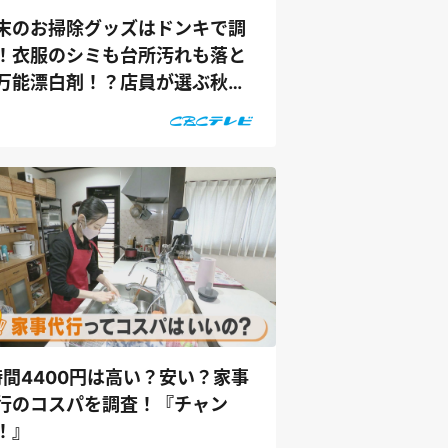
末のお掃除グッズはドンキで調
！衣服のシミも台所汚れも落と
万能漂白剤！？店員が選ぶ秋激
の...
時間4400円は高い？安い？家事
行のコスパを調査！『チャン
！』