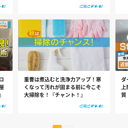
ント！』
ロ
重曹は煮込むと洗浄力アップ！寒
ダ
屋
くなって汚れが固まる前に今こそ
上
』
大掃除を！『チャント！』
質