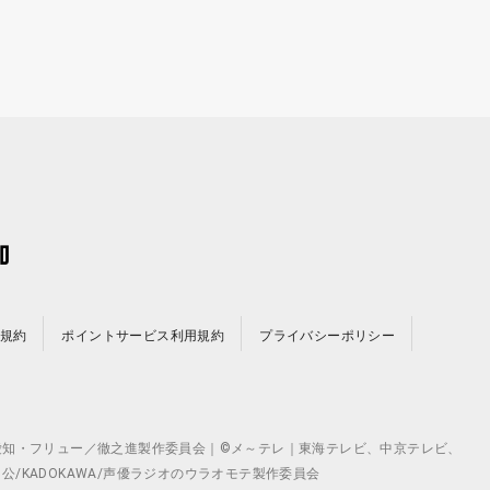
規約
ポイントサービス利用規約
プライバシーポリシー
©テレビ愛知・フリュー／徹之進製作委員会｜©メ～テレ｜東海テレビ、中京テレビ、
月 公/KADOKAWA/声優ラジオのウラオモテ製作委員会