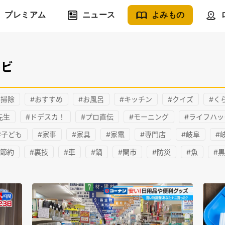
プレミアム
ニュース
よみもの
レビ
ン掃除
#おすすめ
#お風呂
#キッチン
#クイズ
#く
先生
#ドデスカ！
#プロ直伝
#モーニング
#ライフハッ
#子ども
#家事
#家具
#家電
#専門店
#岐阜
#
#節約
#裏技
#車
#鍋
#関市
#防災
#魚
#