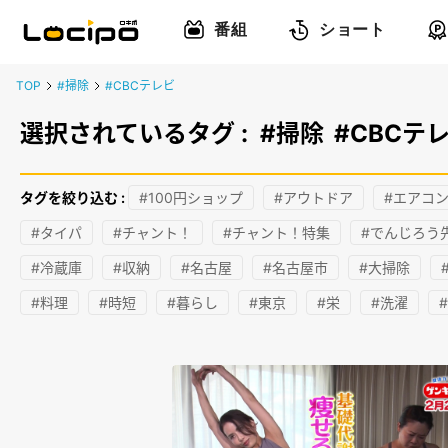
番組
ショート
TOP
#掃除
#CBCテレビ
選択されているタグ :
#掃除
#CBCテ
タグを絞り込む :
#100円ショップ
#アウトドア
#エアコ
#タイパ
#チャント！
#チャント！特集
#でんじろう
#冷蔵庫
#収納
#名古屋
#名古屋市
#大掃除
#料理
#時短
#暮らし
#東京
#栄
#洗濯