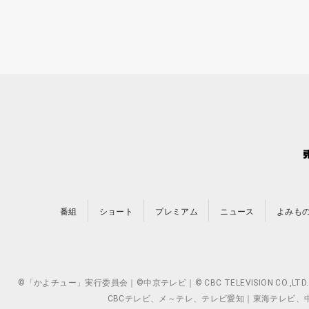
番組
ショート
プレミアム
ニュース
よみも
©「かよチュー」実行委員会｜©中京テレビ｜© CBC TELEVISION 
CBCテレビ、メ～テレ、テレビ愛知｜東海テレビ、中京テレ