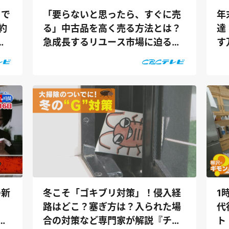
』で
年
「要らないと思ったら、すぐに売
約
達
る」中古品を高く売る方法とは？
ら
す
急成長するリユース市場に迫る
推し
『チャン...
の新
1
冬こそ「ゴキブリ対策」！侵入経
代
路はどこ？塞ぎ方は？入られた場
！
ト
合の対策など専門家が解説『チャ