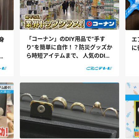
「コーナン」のDIY用品で“手す
身
エ
り”を簡単に自作！？防災グッズか
に
ら時短アイテムまで、 人気のDIY
カ
アイテム...