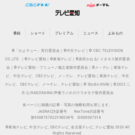
番組
ショート
プレミアム
ニュース
よみもの
©「かよチュー」実行委員会｜©中京テレビ｜© CBC TELEVISION
CO.,LTD. ｜©テレビ愛知｜©東海テレビ｜©多田かおる/ イタキス製作委員
会｜©テレビ愛知・フリュー／徹之進製作委員会｜©メ～テレ｜東海テレ
ビ、中京テレビ、CBCテレビ、メ～テレ、テレビ愛知｜東海テレビ、中京
テレビ、CBCテレビ、メ〜テレ、テレビ愛知｜© Studio Ghibli｜©2023 二
月 公/KADOKAWA/声優ラジオのウラオモテ製作委員会
各ページに掲載の記事・写真の無断転用を禁じます。
JASRAC許諾番号
NexTone許諾番号
第9008707022Y45038号
ID000007318
©東海テレビ, 中京テレビ, CBCテレビ, 名古屋テレビ, テレビ愛知 2020 All
Rights Reserved.