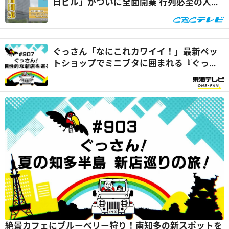
日ビル」がついに全面開業 行列必至の人気
店を体験リポート『花咲かタイムズ』
ぐっさん「なにこれカワイイ！」最新ペッ
トショップでミニブタに囲まれる『ぐっさ
ん家』
絶景カフェにブルーベリー狩り！南知多の新スポットを