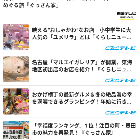
めぐる旅『ぐっさん家』
映える“おしゃかわ”なお店 小中学生に大
人気の「ユメリラ」とは『くらしニュー
ス』
名古屋「マルエイガレリア」が開業、東海
地区初出店のお店を紹介！『くらしニュー
ス』
おかげ横丁の最新グルメ＆冬の絶品海の幸
を満喫できるグランピング！年始に行きた
い“三重・伊勢志摩”のオススメ新スポッ
ト！『うなずキング』
「幸福度ランキング」1 位！注目の町・豊田
市の魅力を再発見！『ぐっさん家』