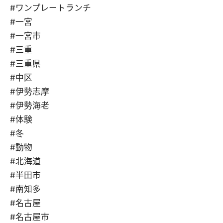
#ワンプレートランチ
#一宮
#一宮市
#三重
#三重県
#中区
#伊勢志摩
#伊勢海老
#体験
#冬
#動物
#北海道
#半田市
#南知多
#名古屋
#名古屋市