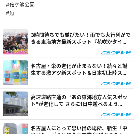
#鞍ケ池公園
#魚
3時間待ちでも並びたい！雨でも大行列がで
きる東海地方最新スポット『花咲かタイム
ズ』
名古屋・栄の進化が止まらない！続々と誕
生する激アツ新スポット＆日本初上陸スイ
ーツ『花咲かタイムズ』
高速道路直通の〝あの東海地方人気スポッ
ト″が進化して さらに1日中遊べるよう
に！！『花咲かタイムズ』
名古屋人にとって思い出の場所、新生「中