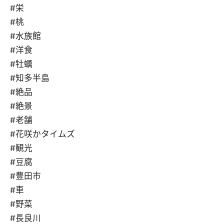
#栄
#桃
#水族館
#洋食
#牡蠣
#知多半島
#絶品
#絶景
#老舗
#花咲かタイムズ
#観光
#豆腐
#豊田市
#車
#野菜
#長良川